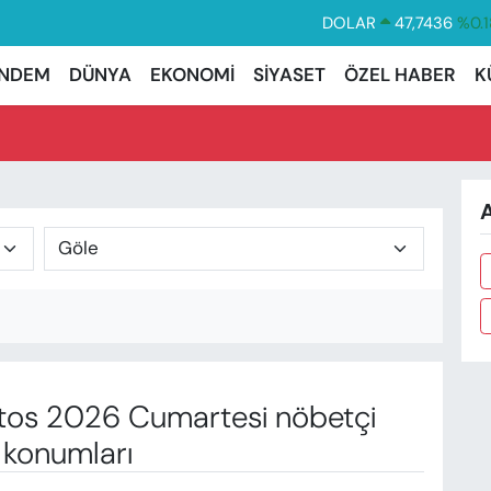
DOLAR
47,7436
%0.1
EURO
55,2510
%0.3
NDEM
DÜNYA
EKONOMİ
SİYASET
ÖZEL HABER
K
STERLİN
64,4811
%0.3
GRAM ALTIN
6660.55
%0.0
BİST100
13.779
%-1
A
BITCOIN
64.944,08
%-0.1
os 2026 Cumartesi nöbetçi
 konumları