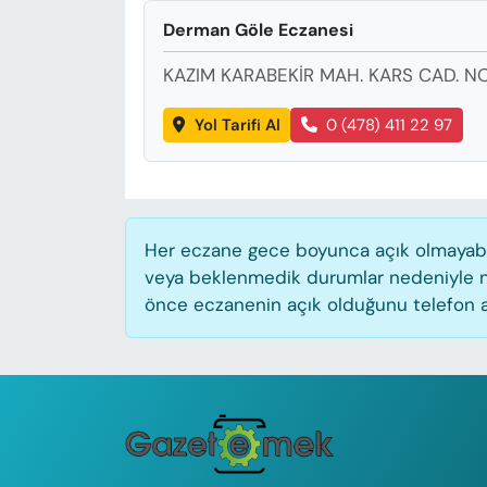
KADIN
Derman Göle Eczanesi
SAĞLIK
KAZIM KARABEKİR MAH. KARS CAD. NO
SPOR
Yol Tarifi Al
0 (478) 411 22 97
KÜLTÜR-SANAT
MAGAZİN
Her eczane gece boyunca açık olmayabilir
veya beklenmedik durumlar nedeniyle n
ÖZEL HABER
önce eczanenin açık olduğunu telefon aracı
YAZAR KÖŞESİ
SİYASET
VAN VE DİYARBAKIR HABERLERİ