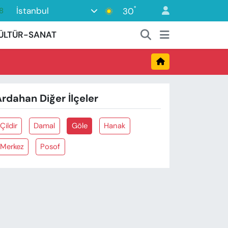
°
İstanbul
30
8
2
ÜLTÜR-SANAT
8
3
4
rdahan Diğer İlçeler
8
Çildir
Damal
Göle
Hanak
Merkez
Posof