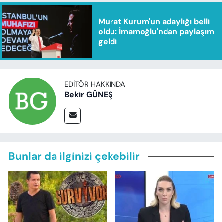
Murat Kurum'un adaylığı belli
oldu: İmamoğlu'ndan paylaşım
geldi
EDITÖR HAKKINDA
Bekir GÜNEŞ
Bunlar da ilginizi çekebilir