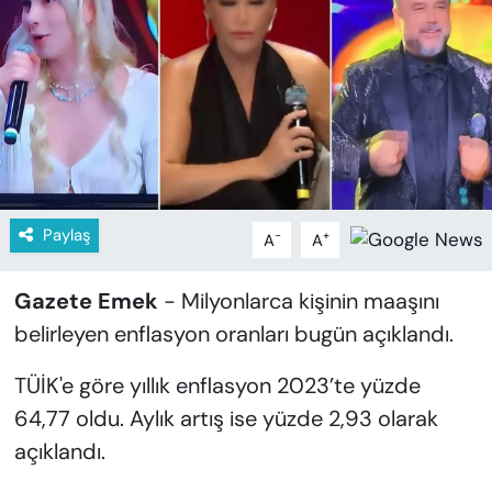
KADIN
SAĞLIK
SPOR
KÜLTÜR-SANAT
MAGAZİN
Paylaş
-
+
A
A
ÖZEL HABER
Gazete Emek
- Milyonlarca kişinin maaşını
belirleyen enflasyon oranları bugün açıklandı.
YAZAR KÖŞESİ
TÜİK'e göre yıllık enflasyon 2023’te yüzde
SİYASET
64,77 oldu. Aylık artış ise yüzde 2,93 olarak
açıklandı.
VAN VE DİYARBAKIR HABERLERİ