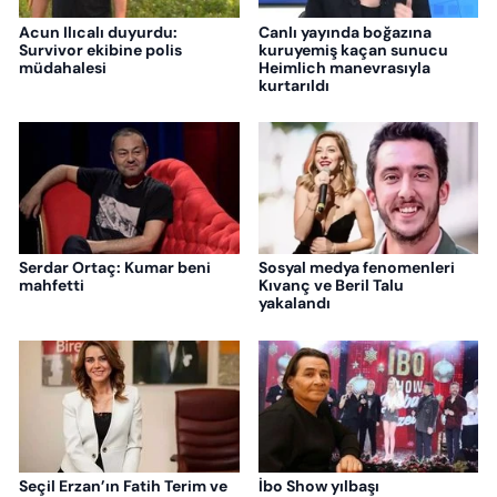
Acun Ilıcalı duyurdu:
Canlı yayında boğazına
Survivor ekibine polis
kuruyemiş kaçan sunucu
müdahalesi
Heimlich manevrasıyla
kurtarıldı
Serdar Ortaç: Kumar beni
Sosyal medya fenomenleri
mahfetti
Kıvanç ve Beril Talu
yakalandı
Seçil Erzan’ın Fatih Terim ve
İbo Show yılbaşı