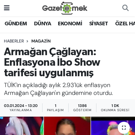
DÜNYA
Nöbetçi Eczaneler
GÜNDEM
DÜNYA
EKONOMİ
SİYASET
ÖZEL H
EKONOMİ
Hava Durumu
HABERLER
MAGAZİN
Armağan Çağlayan:
EMEK HABERLERİ
İstanbul Namaz Vakitleri
Enflasyona İbo Show
YENİ MEDYADA EMEK
Trafik Durumu
tarifesi uygulanmış
GAZETECİLİĞİNİ GELİŞTİRMEK
TÜİK'in açıkladığı aylık 2.93'lük enflasyon
Süper Lig Puan Durumu ve Fikstür
FAYDALI BİLGİLER
Armağan Çağlayan'ın gündemine oturdu.
Tüm Manşetler
03.01.2024 - 13:20
1
1386
1 DK
GÜNDEM
YAYINLANMA
PAYLAŞIM
GÖSTERIM
OKUNMA SÜRESI
Son Dakika Haberleri
EĞİTİM
Haber Arşivi