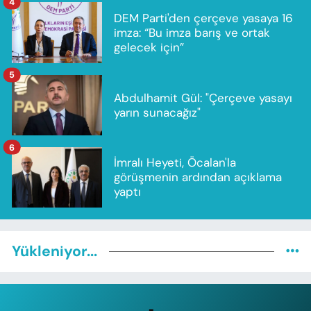
4
DEM Parti'den çerçeve yasaya 16
imza: “Bu imza barış ve ortak
gelecek için”
5
Abdulhamit Gül: "Çerçeve yasayı
yarın sunacağız"
6
İmralı Heyeti, Öcalan'la
görüşmenin ardından açıklama
yaptı
Yükleniyor...