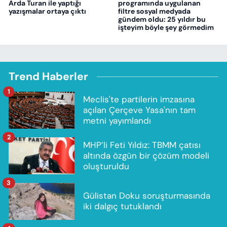
Arda Turan ile yaptığı
programında uygulanan
yazışmalar ortaya çıktı
filtre sosyal medyada
gündem oldu: 25 yıldır bu
işteyim böyle şey görmedim
Trend Haberler
1
Meclis'te partilerin imzasına
açılan Çerçeve Yasa'nın tam
metni yayımlandı
2
MHP’li Feti Yıldız: TBMM çatısı
altında özgün bir çözüm modeli
oluşturuldu
3
Gülistan Doku soruşturmasında
iki dalgıç tutuklandı