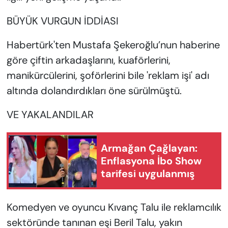
BÜYÜK VURGUN İDDİASI
Habertürk'ten Mustafa Şekeroğlu’nun haberine
göre çiftin arkadaşlarını, kuaförlerini,
manikürcülerini, şoförlerini bile 'reklam işi' adı
altında dolandırdıkları öne sürülmüştü.
VE YAKALANDILAR
Armağan Çağlayan:
Enflasyona İbo Show
tarifesi uygulanmış
Komedyen ve oyuncu Kıvanç Talu ile reklamcılık
sektöründe tanınan eşi Beril Talu, yakın