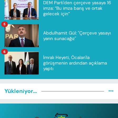
DEM Parti'den çerçeve yasaya 16
imza: “Bu imza barış ve ortak
gelecek için”
5
Abdulhamit Gül: "Çerçeve yasayı
yarın sunacağız"
6
İmralı Heyeti, Öcalan'la
görüşmenin ardından açıklama
yaptı
Yükleniyor...