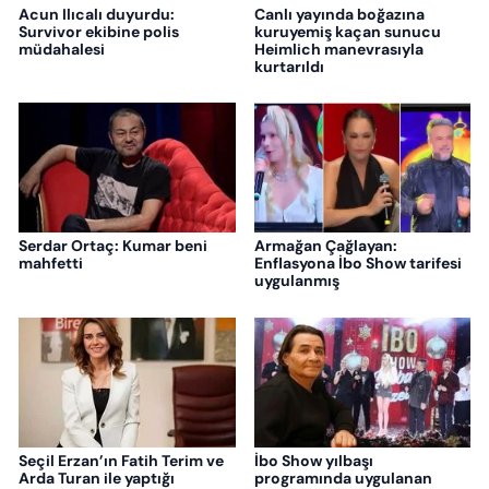
Acun Ilıcalı duyurdu:
Canlı yayında boğazına
Survivor ekibine polis
kuruyemiş kaçan sunucu
müdahalesi
Heimlich manevrasıyla
kurtarıldı
Serdar Ortaç: Kumar beni
Armağan Çağlayan:
mahfetti
Enflasyona İbo Show tarifesi
uygulanmış
Seçil Erzan’ın Fatih Terim ve
İbo Show yılbaşı
Arda Turan ile yaptığı
programında uygulanan