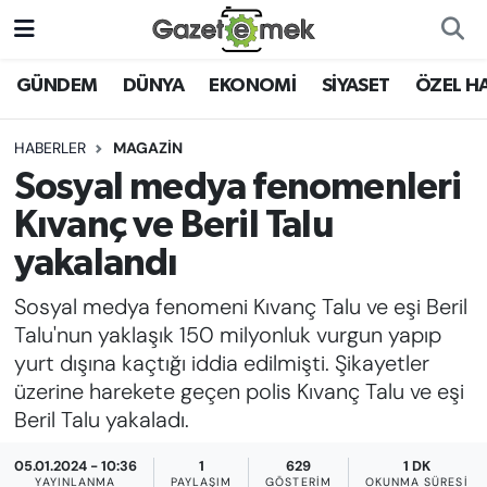
DÜNYA
Nöbetçi Eczaneler
GÜNDEM
DÜNYA
EKONOMİ
SİYASET
ÖZEL H
EKONOMİ
Hava Durumu
HABERLER
MAGAZİN
Sosyal medya fenomenleri
EMEK HABERLERİ
İstanbul Namaz Vakitleri
Kıvanç ve Beril Talu
YENİ MEDYADA EMEK
Trafik Durumu
yakalandı
GAZETECİLİĞİNİ GELİŞTİRMEK
Sosyal medya fenomeni Kıvanç Talu ve eşi Beril
Süper Lig Puan Durumu ve Fikstür
FAYDALI BİLGİLER
Talu'nun yaklaşık 150 milyonluk vurgun yapıp
Tüm Manşetler
yurt dışına kaçtığı iddia edilmişti. Şikayetler
GÜNDEM
üzerine harekete geçen polis Kıvanç Talu ve eşi
Son Dakika Haberleri
Beril Talu yakaladı.
EĞİTİM
05.01.2024 - 10:36
1
629
1 DK
Haber Arşivi
YAYINLANMA
PAYLAŞIM
GÖSTERIM
OKUNMA SÜRESI