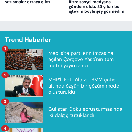
yazışmalar ortaya çıktı
filtre sosyal medyada
gündem oldu: 25 yıldır bu
işteyim böyle şey görmedim
Trend Haberler
1
Meclis'te partilerin imzasına
açılan Çerçeve Yasa'nın tam
metni yayımlandı
2
MHP’li Feti Yıldız: TBMM çatısı
altında özgün bir çözüm modeli
oluşturuldu
3
Gülistan Doku soruşturmasında
iki dalgıç tutuklandı
4