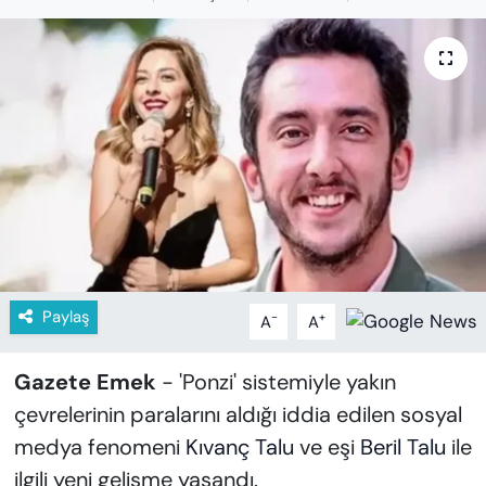
KADIN
SAĞLIK
SPOR
KÜLTÜR-SANAT
MAGAZİN
ÖZEL HABER
Paylaş
-
+
A
A
YAZAR KÖŞESİ
Gazete Emek
- 'Ponzi' sistemiyle yakın
SİYASET
çevrelerinin paralarını aldığı iddia edilen sosyal
medya fenomeni
Kıvanç Talu
ve eşi
Beril Talu
ile
VAN VE DİYARBAKIR HABERLERİ
ilgili yeni gelişme yaşandı.