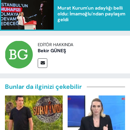
Murat Kurum'un adaylığı belli
oldu: İmamoğlu'ndan paylaşım
geldi
EDITÖR HAKKINDA
Bekir GÜNEŞ
Bunlar da ilginizi çekebilir