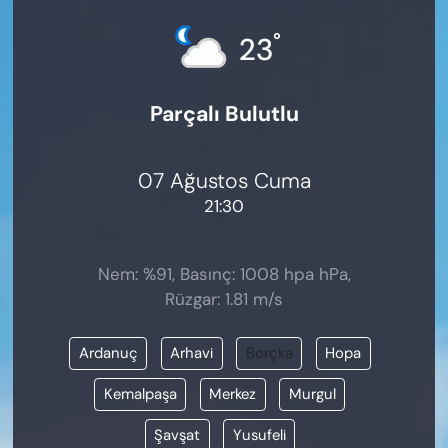
KADIN
°
23
SAĞLIK
Parçalı Bulutlu
SPOR
KÜLTÜR-SANAT
07 Ağustos Cuma
21:30
MAGAZİN
ÖZEL HABER
Nem: %91, Basınç: 1008 hpa hPa,
Rüzgar: 1.81 m/s
YAZAR KÖŞESİ
Ardanuç
Arhavi
Borçka
Hopa
SİYASET
Kemalpaşa
Merkez
Murgul
VAN VE DİYARBAKIR HABERLERİ
Şavşat
Yusufeli