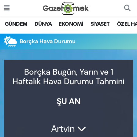
DÜNYA
Nöbetçi Eczaneler
GÜNDEM
DÜNYA
EKONOMİ
SİYASET
ÖZEL H
EKONOMİ
Hava Durumu
Borçka Hava Durumu
EMEK HABERLERİ
İstanbul Namaz Vakitleri
YENİ MEDYADA EMEK
Trafik Durumu
Borçka Bugün, Yarın ve 1
GAZETECİLİĞİNİ GELİŞTİRMEK
Haftalık Hava Durumu Tahmini
Süper Lig Puan Durumu ve Fikstür
FAYDALI BİLGİLER
ŞU AN
Tüm Manşetler
GÜNDEM
Son Dakika Haberleri
EĞİTİM
Artvin
Haber Arşivi