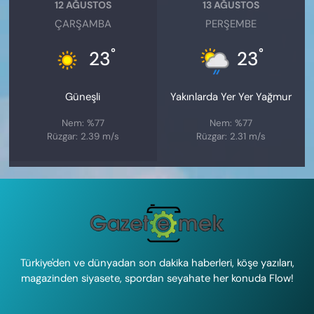
12 AĞUSTOS
13 AĞUSTOS
ÇARŞAMBA
PERŞEMBE
°
°
23
23
Güneşli
Yakınlarda Yer Yer Yağmur
Nem: %77
Nem: %77
Rüzgar: 2.39 m/s
Rüzgar: 2.31 m/s
Türkiye'den ve dünyadan son dakika haberleri, köşe yazıları,
magazinden siyasete, spordan seyahate her konuda Flow!