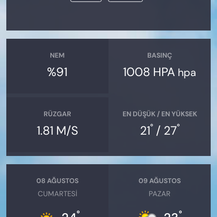
NEM
BASINÇ
%91
1008 HPA
hpa
RÜZGAR
EN DÜŞÜK / EN YÜKSEK
°
°
1.81 M/S
21
/ 27
08 AĞUSTOS
09 AĞUSTOS
CUMARTESI
PAZAR
°
°