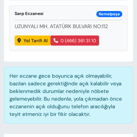
KADIN
Sarp Eczanesi
Kemalpaşa
SAĞLIK
UZUNYALI MH. ATATÜRK BULVARI NO:112
SPOR
Yol Tarifi Al
0 (466) 361 31 10
KÜLTÜR-SANAT
MAGAZİN
Her eczane gece boyunca açık olmayabilir,
ÖZEL HABER
bazıları sadece gerektiğinde açık kalabilir veya
beklenmedik durumlar nedeniyle nöbete
YAZAR KÖŞESİ
gelemeyebilir. Bu nedenle, yola çıkmadan önce
eczanenin açık olduğunu telefon aracılığıyla
SİYASET
teyit etmeniz iyi bir fikir olacaktır.
VAN VE DİYARBAKIR HABERLERİ