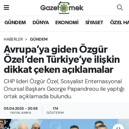
DÜNYA
Nöbetçi Eczaneler
GÜNDEM
DÜNYA
EKONOMİ
SİYASET
ÖZEL H
EKONOMİ
Hava Durumu
HABERLER
GÜNDEM
Avrupa’ya giden Özgür
EMEK HABERLERİ
İstanbul Namaz Vakitleri
Özel’den Türkiye’ye ilişkin
YENİ MEDYADA EMEK
Trafik Durumu
dikkat çeken açıklamalar
GAZETECİLİĞİNİ GELİŞTİRMEK
CHP lideri Özgür Özel, Sosyalist Enternasyonal
Süper Lig Puan Durumu ve Fikstür
FAYDALI BİLGİLER
Onursal Başkanı George Papandreou ile yaptığı
Tüm Manşetler
ortak açıklamada bulundu.
GÜNDEM
05.04.2025 - 20:58
174
Son Dakika Haberleri
YAYINLANMA
GÖSTERIM
EĞİTİM
Haber Arşivi