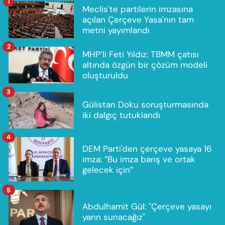
1
Meclis'te partilerin imzasına
açılan Çerçeve Yasa'nın tam
metni yayımlandı
2
MHP’li Feti Yıldız: TBMM çatısı
altında özgün bir çözüm modeli
oluşturuldu
3
Gülistan Doku soruşturmasında
iki dalgıç tutuklandı
4
DEM Parti'den çerçeve yasaya 16
imza: “Bu imza barış ve ortak
gelecek için”
5
Abdulhamit Gül: "Çerçeve yasayı
yarın sunacağız"