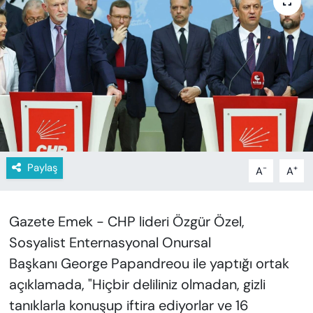
KADIN
SAĞLIK
SPOR
KÜLTÜR-SANAT
MAGAZİN
Paylaş
-
+
A
A
ÖZEL HABER
YAZAR KÖŞESİ
Gazete Emek - CHP lideri Özgür Özel,
Sosyalist Enternasyonal Onursal
SİYASET
Başkanı George Papandreou ile yaptığı ortak
açıklamada, "Hiçbir deliliniz olmadan, gizli
VAN VE DİYARBAKIR HABERLERİ
tanıklarla konuşup iftira ediyorlar ve 16