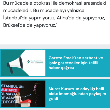
Bu mücadele otokrasi ile demokrasi arasındaki
mücadeledir. Bu mücadeleyi yalnızca
İstanbul'da yapmıyoruz, Atina'da da yapıyoruz,
Brüksel'de de yapıyoruz."
Gazete Emek'ten serbest ve
işsiz gazeteciler için telifli
haber çağrısı
Murat Kurum'un adaylığı belli
oldu: İmamoğlu'ndan paylaşım
geldi