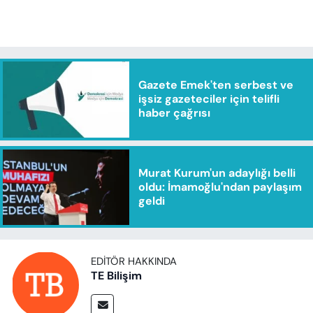
Gazete Emek'ten serbest ve
işsiz gazeteciler için telifli
haber çağrısı
Murat Kurum'un adaylığı belli
oldu: İmamoğlu'ndan paylaşım
geldi
EDITÖR HAKKINDA
TE Bilişim