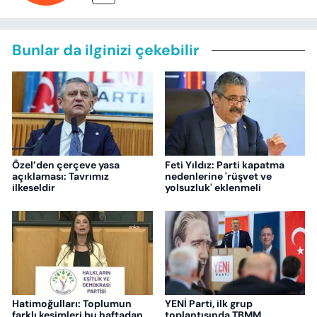
Bunlar da ilginizi çekebilir
Özel’den çerçeve yasa
Feti Yıldız: Parti kapatma
açıklaması: Tavrımız
nedenlerine 'rüşvet ve
ilkeseldir
yolsuzluk' eklenmeli
Hatimoğulları: Toplumun
YENİ Parti, ilk grup
farklı kesimleri bu haftadan
toplantısında TBMM