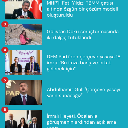
MHP’li Feti Yıldız: TBMM çatısı
altında özgün bir çözüm modeli
oluşturuldu
3
Gülistan Doku soruşturmasında
iki dalgıç tutuklandı
4
DEM Parti'den çerçeve yasaya 16
imza: “Bu imza barış ve ortak
gelecek için”
5
Abdulhamit Gül: "Çerçeve yasayı
yarın sunacağız"
6
İmralı Heyeti, Öcalan'la
görüşmenin ardından açıklama
yaptı