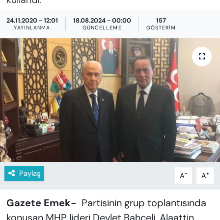
KADIN
24.11.2020 - 12:01
18.08.2024 - 00:00
157
SAĞLIK
YAYINLANMA
GÜNCELLEME
GÖSTERIM
SPOR
KÜLTÜR-SANAT
MAGAZİN
ÖZEL HABER
YAZAR KÖŞESİ
Paylaş
-
+
A
A
SİYASET
Gazete Emek-
Partisinin grup toplantısında
VAN VE DİYARBAKIR HABERLERİ
konuşan MHP lideri Devlet Bahçeli, Alaattin