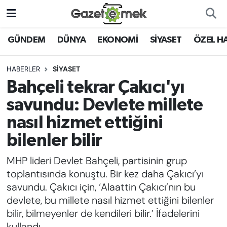
DÜNYA
Nöbetçi Eczaneler
GÜNDEM
DÜNYA
EKONOMİ
SİYASET
ÖZEL H
EKONOMİ
Hava Durumu
HABERLER
SİYASET
Bahçeli tekrar Çakıcı'yı
EMEK HABERLERİ
İstanbul Namaz Vakitleri
savundu: Devlete millete
YENİ MEDYADA EMEK
Trafik Durumu
nasıl hizmet ettiğini
GAZETECİLİĞİNİ GELİŞTİRMEK
bilenler bilir
Süper Lig Puan Durumu ve Fikstür
FAYDALI BİLGİLER
MHP lideri Devlet Bahçeli, partisinin grup
Tüm Manşetler
toplantısında konuştu. Bir kez daha Çakıcı’yı
GÜNDEM
savundu. Çakıcı için, ‘Alaattin Çakıcı’nın bu
Son Dakika Haberleri
devlete, bu millete nasıl hizmet ettiğini bilenler
EĞİTİM
bilir, bilmeyenler de kendileri bilir.’ İfadelerini
Haber Arşivi
kullandı.