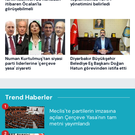
itibaren Öcalan'la
yönetimini belirledi
görüşebilmeli
Numan Kurtulmuş'tan siyasi
Diyarbakır Büyükşehir
parti liderlerine 'çerçeve
Belediye Eş Başkanı Doğan
yasa' ziyareti
Hatun görevinden istifa etti
Trend Haberler
1
Meclis'te partilerin imzasına
açılan Çerçeve Yasa'nın tam
metni yayımlandı
2