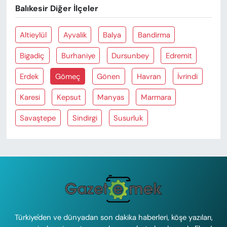
Balıkesir Diğer İlçeler
Altieylül
Ayvalik
Balya
Bandirma
Bigadiç
Burhaniye
Dursunbey
Edremit
Erdek
Gömeç
Gönen
Havran
İvrindi
Karesi
Kepsut
Manyas
Marmara
Savaştepe
Sindirgi
Susurluk
Türkiye'den ve dünyadan son dakika haberleri, köşe yazıları,