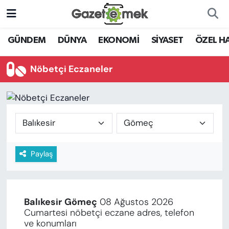
DÜNYA
Nöbetçi Eczaneler
GÜNDEM
DÜNYA
EKONOMİ
SİYASET
ÖZEL H
EKONOMİ
Hava Durumu
Nöbetçi Eczaneler
EMEK HABERLERİ
İstanbul Namaz Vakitleri
YENİ MEDYADA EMEK
Trafik Durumu
GAZETECİLİĞİNİ GELİŞTİRMEK
Süper Lig Puan Durumu ve Fikstür
Paylaş
FAYDALI BİLGİLER
Tüm Manşetler
GÜNDEM
Son Dakika Haberleri
Balıkesir
Gömeç
08 Ağustos 2026
EĞİTİM
Cumartesi nöbetçi eczane adres, telefon
Haber Arşivi
ve konumları