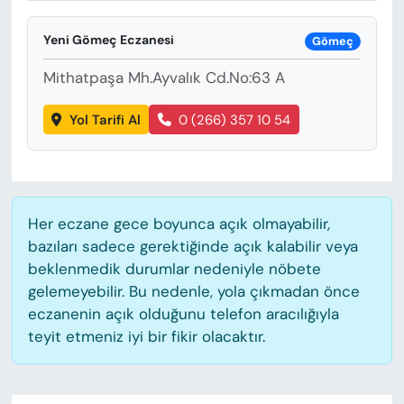
KADIN
Yeni Gömeç Eczanesi
Gömeç
SAĞLIK
Mithatpaşa Mh.Ayvalık Cd.No:63 A
SPOR
Yol Tarifi Al
0 (266) 357 10 54
KÜLTÜR-SANAT
MAGAZİN
Her eczane gece boyunca açık olmayabilir,
ÖZEL HABER
bazıları sadece gerektiğinde açık kalabilir veya
beklenmedik durumlar nedeniyle nöbete
YAZAR KÖŞESİ
gelemeyebilir. Bu nedenle, yola çıkmadan önce
eczanenin açık olduğunu telefon aracılığıyla
SİYASET
teyit etmeniz iyi bir fikir olacaktır.
VAN VE DİYARBAKIR HABERLERİ