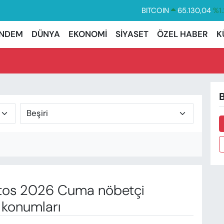
BITCOIN
65.130,04
%1.
DOLAR
47,7106
%0.1
NDEM
DÜNYA
EKONOMİ
SİYASET
ÖZEL HABER
K
EURO
55,1652
%0.2
STERLİN
64,4046
%0.3
GRAM ALTIN
6618.49
%2.1
B
BİST100
13.773
%-1
tos 2026 Cuma nöbetçi
 konumları