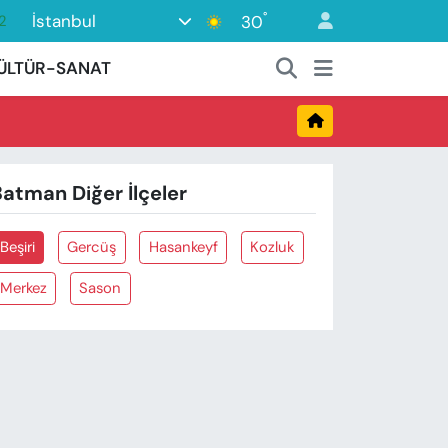
°
İstanbul
30
2
7
ÜLTÜR-SANAT
7
5
2
atman Diğer İlçeler
9
Beşiri
Gercüş
Hasankeyf
Kozluk
Merkez
Sason