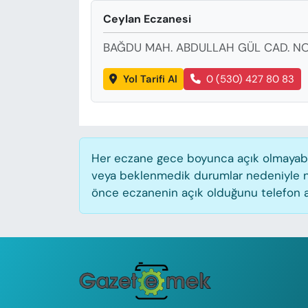
KADIN
Ceylan Eczanesi
SAĞLIK
BAĞDU MAH. ABDULLAH GÜL CAD. NO
SPOR
Yol Tarifi Al
0 (530) 427 80 83
KÜLTÜR-SANAT
MAGAZİN
Her eczane gece boyunca açık olmayabilir
veya beklenmedik durumlar nedeniyle n
ÖZEL HABER
önce eczanenin açık olduğunu telefon aracı
YAZAR KÖŞESİ
SİYASET
VAN VE DİYARBAKIR HABERLERİ