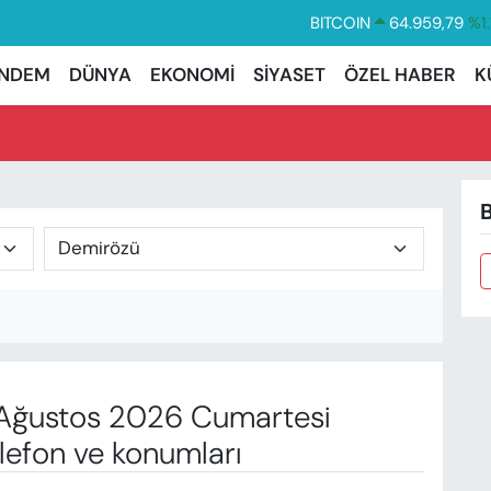
BITCOIN
64.959,79
%1.
DOLAR
47,7436
%0.
NDEM
DÜNYA
EKONOMİ
SİYASET
ÖZEL HABER
K
EURO
55,2510
%0.
STERLİN
64,4811
%0.
GRAM ALTIN
6660.55
%0.
B
BİST100
13.779
%-
Ağustos 2026 Cumartesi
lefon ve konumları