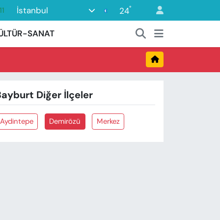
°
İstanbul
24
11
18
ÜLTÜR-SANAT
32
38
03
ayburt Diğer İlçeler
14
Aydintepe
Demirözü
Merkez