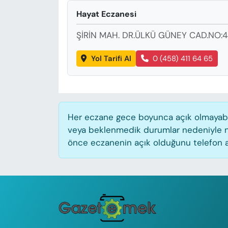
KADIN
Hayat Eczanesi
SAĞLIK
ŞİRİN MAH. DR.ÜLKÜ GÜNEY CAD.NO:
SPOR
Yol Tarifi Al
0 (458) 411 64 65
KÜLTÜR-SANAT
MAGAZİN
Her eczane gece boyunca açık olmayabilir
veya beklenmedik durumlar nedeniyle n
ÖZEL HABER
önce eczanenin açık olduğunu telefon aracı
YAZAR KÖŞESİ
SİYASET
VAN VE DİYARBAKIR HABERLERİ