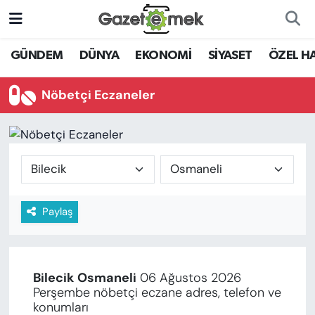
DÜNYA
Nöbetçi Eczaneler
GÜNDEM
DÜNYA
EKONOMİ
SİYASET
ÖZEL H
EKONOMİ
Hava Durumu
Nöbetçi Eczaneler
EMEK HABERLERİ
İstanbul Namaz Vakitleri
YENİ MEDYADA EMEK
Trafik Durumu
GAZETECİLİĞİNİ GELİŞTİRMEK
Süper Lig Puan Durumu ve Fikstür
Paylaş
FAYDALI BİLGİLER
Tüm Manşetler
GÜNDEM
Son Dakika Haberleri
Bilecik
Osmaneli
06 Ağustos 2026
EĞİTİM
Perşembe nöbetçi eczane adres, telefon ve
Haber Arşivi
konumları