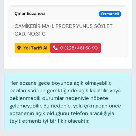
KADIN
Çınar Eczanesi
Osmaneli
SAĞLIK
CAMİKEBİR MAH. PROF.DR.YUNUS SÖYLET
SPOR
CAD. NO:31 C
Yol Tarifi Al
0 (228) 461 58 90
KÜLTÜR-SANAT
MAGAZİN
ÖZEL HABER
Her eczane gece boyunca açık olmayabilir,
bazıları sadece gerektiğinde açık kalabilir veya
YAZAR KÖŞESİ
beklenmedik durumlar nedeniyle nöbete
gelemeyebilir. Bu nedenle, yola çıkmadan önce
SİYASET
eczanenin açık olduğunu telefon aracılığıyla
teyit etmeniz iyi bir fikir olacaktır.
VAN VE DİYARBAKIR HABERLERİ