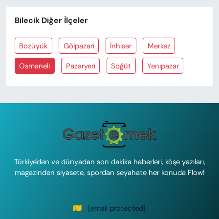
Bilecik Diğer İlçeler
Bozüyük
Gölpazari
İnhisar
Merkez
Osmaneli
Pazaryeri
Söğüt
Yenipazar
Türkiye'den ve dünyadan son dakika haberleri, köşe yazıları,
magazinden siyasete, spordan seyahate her konuda Flow!
[email protected]