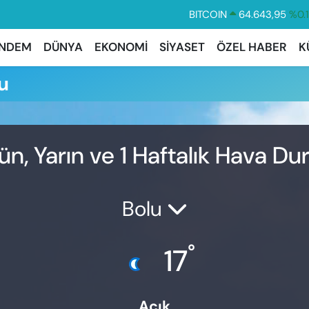
BITCOIN
64.643,95
%0.
DOLAR
47,6704
%
NDEM
DÜNYA
EKONOMİ
SİYASET
ÖZEL HABER
K
EURO
55,0406
%-0.
u
STERLİN
64,2143
%
GRAM ALTIN
6500.87
%0.
BİST100
13.799
%7
, Yarın ve 1 Haftalık Hava D
Bolu
°
17
Açık