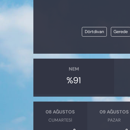
KADIN
SAĞLIK
Dörtdivan
Gerede
SPOR
KÜLTÜR-SANAT
MAGAZİN
NEM
ÖZEL HABER
%91
YAZAR KÖŞESİ
SİYASET
08 AĞUSTOS
09 AĞUSTOS
CUMARTESI
PAZAR
VAN VE DİYARBAKIR HABERLERİ