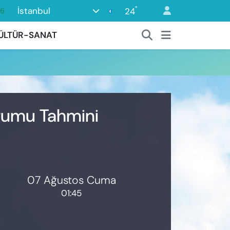
°
İstanbul
24
16
0
ÜLTÜR-SANAT
08
0
12
0
urumu Tahmini
07 Ağustos Cuma
01:45