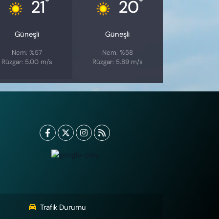
°
°
21
20
Güneşli
Güneşli
Nem: %57
Nem: %58
Rüzgar: 5.00 m/s
Rüzgar: 5.89 m/s
Trafik Durumu