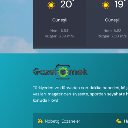
°
°
20
19
Güneşli
Güneşli
Nem: %64
Nem: %63
Rüzgar: 6.39 m/s
Rüzgar: 7.00 m/s
Türkiye'den ve dünyadan son dakika haberleri, köş
yazıları, magazinden siyasete, spordan seyahate 
konuda Flow!
Nöbetçi Eczaneler
H