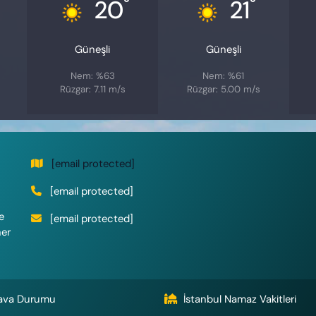
°
°
20
21
Güneşli
Güneşli
Nem: %63
Nem: %61
Rüzgar: 7.11 m/s
Rüzgar: 5.00 m/s
[email protected]
[email protected]
e
[email protected]
her
ava Durumu
İstanbul Namaz Vakitleri