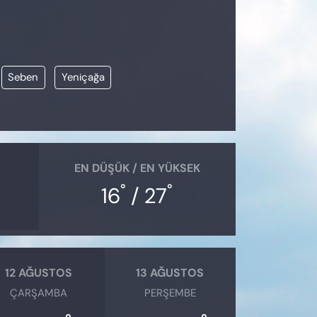
Seben
Yeniçağa
EN DÜŞÜK / EN YÜKSEK
°
°
16
/ 27
12 AĞUSTOS
13 AĞUSTOS
ÇARŞAMBA
PERŞEMBE