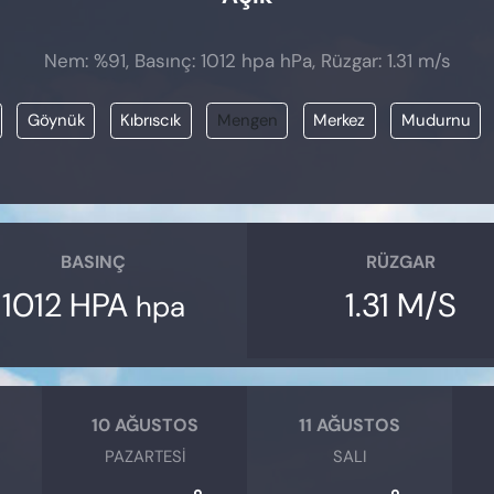
Nem: %91, Basınç: 1012 hpa hPa, Rüzgar: 1.31 m/s
Göynük
Kıbrıscık
Mengen
Merkez
Mudurnu
BASINÇ
RÜZGAR
1012 HPA
1.31 M/S
hpa
10 AĞUSTOS
11 AĞUSTOS
PAZARTESI
SALI