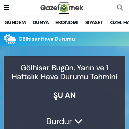
DÜNYA
Nöbetçi Eczaneler
GÜNDEM
DÜNYA
EKONOMİ
SİYASET
ÖZEL H
EKONOMİ
Hava Durumu
Gölhisar Hava Durumu
EMEK HABERLERİ
İstanbul Namaz Vakitleri
YENİ MEDYADA EMEK
Trafik Durumu
Gölhisar Bugün, Yarın ve 1
GAZETECİLİĞİNİ GELİŞTİRMEK
Haftalık Hava Durumu Tahmini
Süper Lig Puan Durumu ve Fikstür
FAYDALI BİLGİLER
ŞU AN
Tüm Manşetler
GÜNDEM
Son Dakika Haberleri
EĞİTİM
Burdur
Haber Arşivi