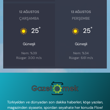
12 AĞUSTOS
13 AĞUSTOS
ÇARŞAMBA
PERŞEMBE
°
°
25
25
Güneşli
Güneşli
Nem: %39
Nem: %34
Rüzgar: 3.00 m/s
Rüzgar: 6.61 m/s
Türkiye'den ve dünyadan son dakika haberleri, köşe yazıları,
magazinden siyasete, spordan seyahate her konuda Flow!