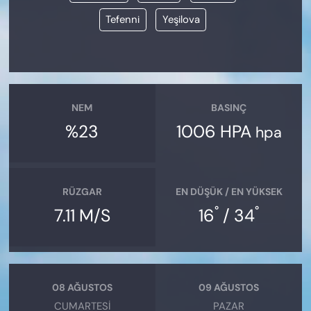
Tefenni
Yeşilova
NEM
BASINÇ
%23
1006 HPA
hpa
RÜZGAR
EN DÜŞÜK / EN YÜKSEK
°
°
7.11 M/S
16
/ 34
08 AĞUSTOS
09 AĞUSTOS
CUMARTESI
PAZAR