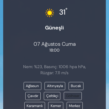
KADIN
°
31
SAĞLIK
Güneşli
SPOR
KÜLTÜR-SANAT
07 Ağustos Cuma
18:00
MAGAZİN
ÖZEL HABER
Nem: %23, Basınç: 1006 hpa hPa,
Rüzgar: 7.11 m/s
YAZAR KÖŞESİ
Ağlasun
Altınyayla
Bucak
SİYASET
Çavdır
Çeltikçi
Gölhisar
VAN VE DİYARBAKIR HABERLERİ
Karamanlı
Kemer
Merkez