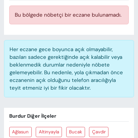
KADIN
Bu bölgede nöbetçi bir eczane bulunamadı.
SAĞLIK
SPOR
Her eczane gece boyunca açık olmayabilir,
KÜLTÜR-SANAT
bazıları sadece gerektiğinde açık kalabilir veya
beklenmedik durumlar nedeniyle nöbete
MAGAZİN
gelemeyebilir. Bu nedenle, yola çıkmadan önce
eczanenin açık olduğunu telefon aracılığıyla
ÖZEL HABER
teyit etmeniz iyi bir fikir olacaktır.
YAZAR KÖŞESİ
SİYASET
Burdur Diğer İlçeler
VAN VE DİYARBAKIR HABERLERİ
Ağlasun
Altinyayla
Bucak
Çavdir