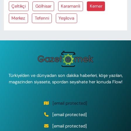
Çeltikçi
Gölhisar
Karamanli
Kemer
Merkez
Tefenni
Yeşilova
Türkiye'den ve dünyadan son dakika haberleri, köşe yazıları,
magazinden siyasete, spordan seyahate her konuda Flow!
[email protected]
[email protected]
[email protected]