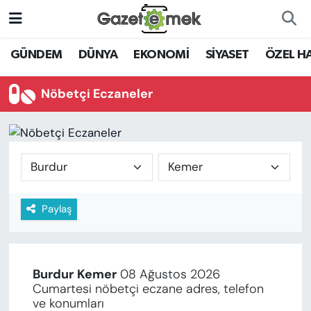
DÜNYA
Nöbetçi Eczaneler
GÜNDEM
DÜNYA
EKONOMİ
SİYASET
ÖZEL H
EKONOMİ
Hava Durumu
Nöbetçi Eczaneler
EMEK HABERLERİ
İstanbul Namaz Vakitleri
YENİ MEDYADA EMEK
Trafik Durumu
GAZETECİLİĞİNİ GELİŞTİRMEK
Süper Lig Puan Durumu ve Fikstür
Paylaş
FAYDALI BİLGİLER
Tüm Manşetler
GÜNDEM
Son Dakika Haberleri
Burdur
Kemer
08 Ağustos 2026
EĞİTİM
Cumartesi nöbetçi eczane adres, telefon
Haber Arşivi
ve konumları