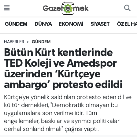
DÜNYA
Nöbetçi Eczaneler
GÜNDEM
DÜNYA
EKONOMİ
SİYASET
ÖZEL H
EKONOMİ
Hava Durumu
HABERLER
GÜNDEM
Bütün Kürt kentlerinde
EMEK HABERLERİ
İstanbul Namaz Vakitleri
TED Koleji ve Amedspor
YENİ MEDYADA EMEK
Trafik Durumu
üzerinden ‘Kürtçeye
GAZETECİLİĞİNİ GELİŞTİRMEK
ambargo’ protesto edildi
Süper Lig Puan Durumu ve Fikstür
FAYDALI BİLGİLER
Kürtçe'ye yönelik saldırıları protesto eden dil ve
Tüm Manşetler
kültür dernekleri, "Demokratik olmayan bu
GÜNDEM
uygulamalara son verilmelidir. Tüm
Son Dakika Haberleri
engellemeler, baskılar ve ayrımcı politikalar
EĞİTİM
derhal sonlandırılmalı" çağrısı yaptı.
Haber Arşivi