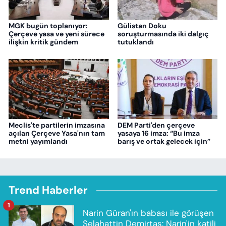
MGK bugün toplanıyor:
Gülistan Doku
Çerçeve yasa ve yeni sürece
soruşturmasında iki dalgıç
ilişkin kritik gündem
tutuklandı
Meclis'te partilerin imzasına
DEM Parti'den çerçeve
açılan Çerçeve Yasa'nın tam
yasaya 16 imza: “Bu imza
metni yayımlandı
barış ve ortak gelecek için”
Trend Haberler
1
Narin Güran'ın babası ile görüşen
Selahattin Demirtaş: Narin'in katili