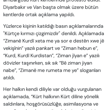
Diyarbakır ve Van başta olmak üzere bütün
kentlerde ortak açıklama yapıldı.
Yüzlerce kişinin katıldığı basın açıklamalarında
"Kürtçe kırmızı çizgimizdir" denildi. Açıklamada
“Zimanê Kurdî xeta me ya sor e destên xwe jê
vekişînin” yazılı pankart ve “Ziman hebun e”,
“Kurd, Kurdî Kurdistan”, “Ziman jîyan e” yazılı
dövizler taşınırken, sık sık “Bê ziman jiyan
nabe”, “Zimanê me rumeta me ye” sloganları
atıldı.
Her halkın kendi diliyle var olduğu vurgulanan
açıklamada, “Kürt halkının Kürt diline yönelik
saldırılara, hoşgörüsüzlüğe, asimilasyona ve