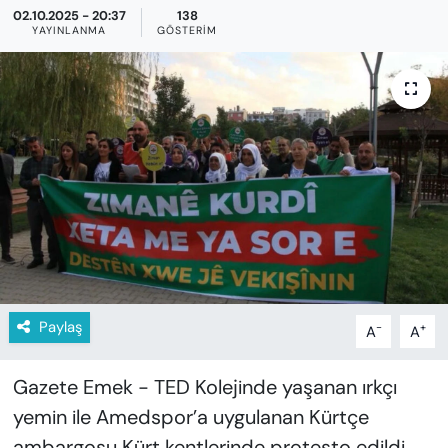
KADIN
02.10.2025 - 20:37
138
YAYINLANMA
GÖSTERIM
SAĞLIK
SPOR
KÜLTÜR-SANAT
MAGAZİN
ÖZEL HABER
YAZAR KÖŞESİ
Paylaş
-
+
A
A
SİYASET
Gazete Emek - TED Kolejinde yaşanan ırkçı
yemin ile Amedspor’a uygulanan Kürtçe
VAN VE DİYARBAKIR HABERLERİ
ambargosu Kürt kentlerinde protesto edildi.