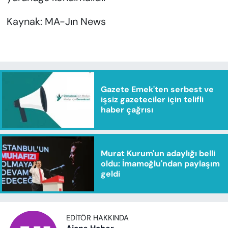
Kaynak: MA-Jın News
Gazete Emek'ten serbest ve
işsiz gazeteciler için telifli
haber çağrısı
Murat Kurum'un adaylığı belli
oldu: İmamoğlu'ndan paylaşım
geldi
EDITÖR HAKKINDA