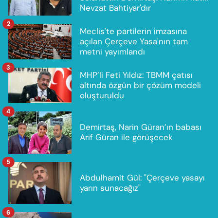
Nevzat Bahtiyar'dır
2
Meclis'te partilerin imzasına
açılan Çerçeve Yasa'nın tam
metni yayımlandı
3
MHP’li Feti Yıldız: TBMM çatısı
altında özgün bir çözüm modeli
oluşturuldu
4
Demirtaş, Narin Güran’ın babası
Arif Güran ile görüşecek
5
Abdulhamit Gül: "Çerçeve yasayı
yarın sunacağız"
6