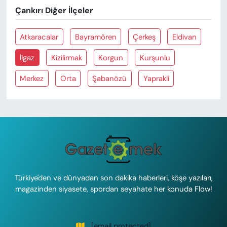
Çankırı Diğer İlçeler
Atkaracalar
Bayramören
Çerkeş
Eldivan
İlgaz
Kizilirmak
Korgun
Kurşunlu
Merkez
Orta
Şabanözü
Yaprakli
Türkiye'den ve dünyadan son dakika haberleri, köşe yazıları,
magazinden siyasete, spordan seyahate her konuda Flow!
[email protected]