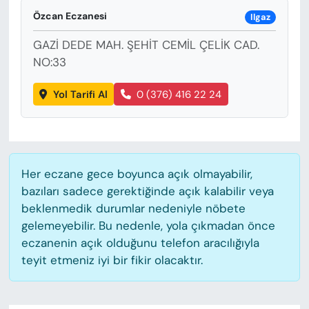
KADIN
Özcan Eczanesi
Ilgaz
SAĞLIK
GAZİ DEDE MAH. ŞEHİT CEMİL ÇELİK CAD.
NO:33
SPOR
Yol Tarifi Al
0 (376) 416 22 24
KÜLTÜR-SANAT
MAGAZİN
Her eczane gece boyunca açık olmayabilir,
ÖZEL HABER
bazıları sadece gerektiğinde açık kalabilir veya
beklenmedik durumlar nedeniyle nöbete
YAZAR KÖŞESİ
gelemeyebilir. Bu nedenle, yola çıkmadan önce
eczanenin açık olduğunu telefon aracılığıyla
SİYASET
teyit etmeniz iyi bir fikir olacaktır.
VAN VE DİYARBAKIR HABERLERİ