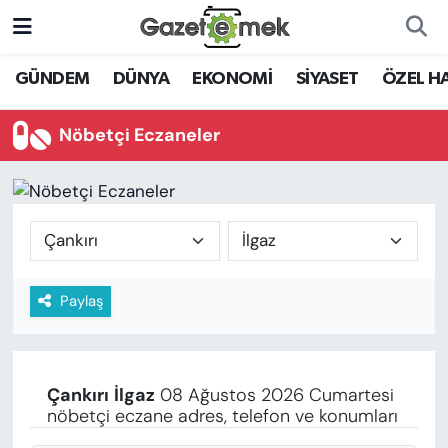
DÜNYA
Nöbetçi Eczaneler
GÜNDEM
DÜNYA
EKONOMİ
SİYASET
ÖZEL H
EKONOMİ
Hava Durumu
Nöbetçi Eczaneler
EMEK HABERLERİ
İstanbul Namaz Vakitleri
YENİ MEDYADA EMEK
Trafik Durumu
GAZETECİLİĞİNİ GELİŞTİRMEK
Süper Lig Puan Durumu ve Fikstür
Paylaş
FAYDALI BİLGİLER
Tüm Manşetler
GÜNDEM
Son Dakika Haberleri
Çankırı
İlgaz
08 Ağustos 2026 Cumartesi
EĞİTİM
nöbetçi eczane adres, telefon ve konumları
Haber Arşivi