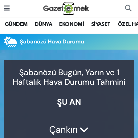
DÜNYA
Nöbetçi Eczaneler
GÜNDEM
DÜNYA
EKONOMİ
SİYASET
ÖZEL H
EKONOMİ
Hava Durumu
Şabanözü Hava Durumu
EMEK HABERLERİ
İstanbul Namaz Vakitleri
YENİ MEDYADA EMEK
Trafik Durumu
Şabanözü Bugün, Yarın ve 1
GAZETECİLİĞİNİ GELİŞTİRMEK
Haftalık Hava Durumu Tahmini
Süper Lig Puan Durumu ve Fikstür
FAYDALI BİLGİLER
ŞU AN
Tüm Manşetler
GÜNDEM
Son Dakika Haberleri
EĞİTİM
Çankırı
Haber Arşivi