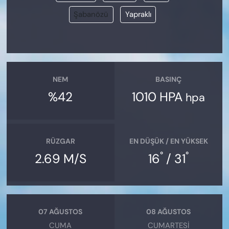
Şabanözü
Yapraklı
NEM
BASINÇ
%42
1010 HPA
hpa
RÜZGAR
EN DÜŞÜK / EN YÜKSEK
°
°
2.69 M/S
16
/ 31
07 AĞUSTOS
08 AĞUSTOS
CUMA
CUMARTESI