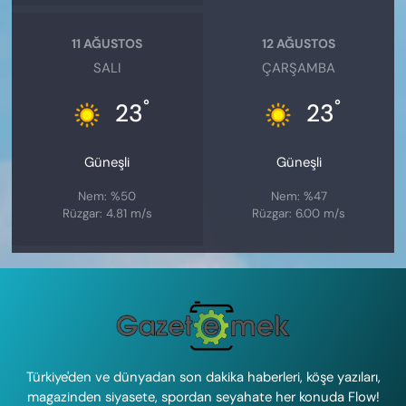
11 AĞUSTOS
12 AĞUSTOS
SALI
ÇARŞAMBA
°
°
23
23
Güneşli
Güneşli
Nem: %50
Nem: %47
Rüzgar: 4.81 m/s
Rüzgar: 6.00 m/s
Türkiye'den ve dünyadan son dakika haberleri, köşe yazıları,
magazinden siyasete, spordan seyahate her konuda Flow!