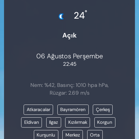
KADIN
°
24
SAĞLIK
Açık
SPOR
KÜLTÜR-SANAT
06 Ağustos Perşembe
22:45
MAGAZİN
ÖZEL HABER
Nem: %42, Basınç: 1010 hpa hPa,
Rüzgar: 2.69 m/s
YAZAR KÖŞESİ
Atkaracalar
Bayramören
Çerkeş
SİYASET
Eldivan
Ilgaz
Kızılırmak
Korgun
VAN VE DİYARBAKIR HABERLERİ
Kurşunlu
Merkez
Orta