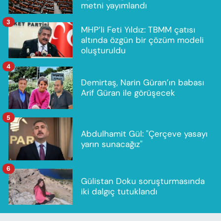
metni yayımlandı
3
MHP’li Feti Yıldız: TBMM çatısı
altında özgün bir çözüm modeli
oluşturuldu
4
Demirtaş, Narin Güran’ın babası
Arif Güran ile görüşecek
5
Abdulhamit Gül: "Çerçeve yasayı
yarın sunacağız"
6
Gülistan Doku soruşturmasında
iki dalgıç tutuklandı