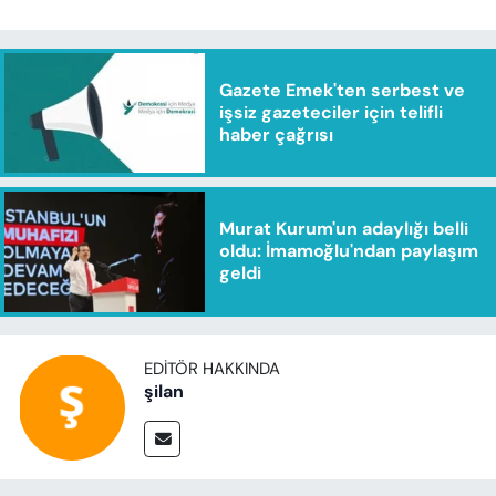
Gazete Emek'ten serbest ve
işsiz gazeteciler için telifli
haber çağrısı
Murat Kurum'un adaylığı belli
oldu: İmamoğlu'ndan paylaşım
geldi
EDITÖR HAKKINDA
şilan