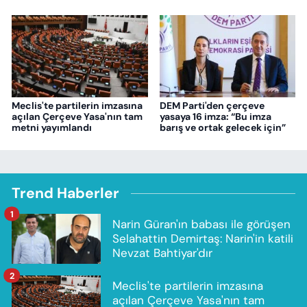
Meclis'te partilerin imzasına
DEM Parti'den çerçeve
açılan Çerçeve Yasa'nın tam
yasaya 16 imza: “Bu imza
metni yayımlandı
barış ve ortak gelecek için”
Trend Haberler
1
Narin Güran'ın babası ile görüşen
Selahattin Demirtaş: Narin'in katili
Nevzat Bahtiyar'dır
2
Meclis'te partilerin imzasına
açılan Çerçeve Yasa'nın tam