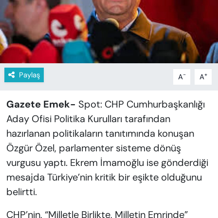
KADIN
SAĞLIK
SPOR
Paylaş
-
+
A
A
KÜLTÜR-SANAT
Gazete Emek-
Spot: CHP Cumhurbaşkanlığı
MAGAZİN
Aday Ofisi Politika Kurulları tarafından
ÖZEL HABER
hazırlanan politikaların tanıtımında konuşan
Özgür Özel, parlamenter sisteme dönüş
YAZAR KÖŞESİ
vurgusu yaptı. Ekrem İmamoğlu ise gönderdiği
mesajda Türkiye’nin kritik bir eşikte olduğunu
SİYASET
belirtti.
VAN VE DİYARBAKIR HABERLERİ
CHP’nin, “Milletle Birlikte, Milletin Emrinde”