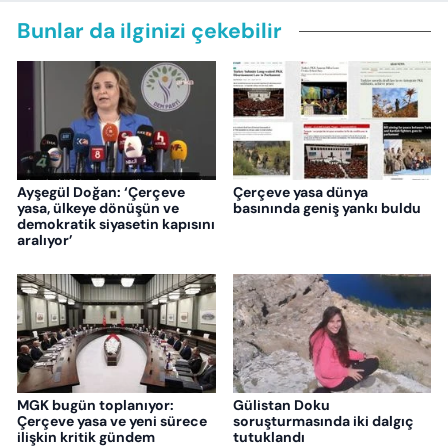
Bunlar da ilginizi çekebilir
Ayşegül Doğan: ‘Çerçeve
Çerçeve yasa dünya
yasa, ülkeye dönüşün ve
basınında geniş yankı buldu
demokratik siyasetin kapısını
aralıyor’
MGK bugün toplanıyor:
Gülistan Doku
Çerçeve yasa ve yeni sürece
soruşturmasında iki dalgıç
ilişkin kritik gündem
tutuklandı