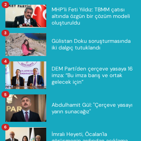
2
MHP’li Feti Yıldız: TBMM çatısı
altında özgün bir çözüm modeli
oluşturuldu
3
Gülistan Doku soruşturmasında
iki dalgıç tutuklandı
4
DEM Parti'den çerçeve yasaya 16
imza: “Bu imza barış ve ortak
gelecek için”
5
Abdulhamit Gül: "Çerçeve yasayı
yarın sunacağız"
6
İmralı Heyeti, Öcalan'la
görüşmenin ardından açıklama