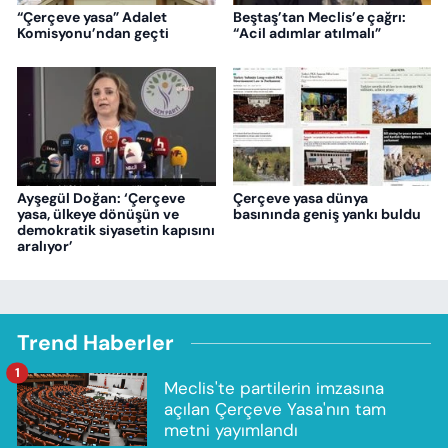
“Çerçeve yasa” Adalet
Beştaş’tan Meclis’e çağrı:
Komisyonu’ndan geçti
“Acil adımlar atılmalı”
Ayşegül Doğan: ‘Çerçeve
Çerçeve yasa dünya
yasa, ülkeye dönüşün ve
basınında geniş yankı buldu
demokratik siyasetin kapısını
aralıyor’
Trend Haberler
1
Meclis'te partilerin imzasına
açılan Çerçeve Yasa'nın tam
metni yayımlandı