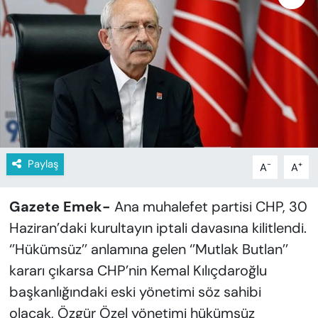
KADIN
SAĞLIK
SPOR
KÜLTÜR-SANAT
MAGAZİN
Paylaş
-
+
A
A
ÖZEL HABER
Gazete Emek-
Ana muhalefet partisi CHP, 30
YAZAR KÖŞESİ
Haziran’daki kurultayın iptali davasına kilitlendi.
‘’Hükümsüz’’ anlamına gelen ‘’Mutlak Butlan’’
SİYASET
kararı çıkarsa CHP’nin Kemal Kılıçdaroğlu
başkanlığındaki eski yönetimi söz sahibi
VAN VE DİYARBAKIR HABERLERİ
olacak, Özgür Özel yönetimi hükümsüz