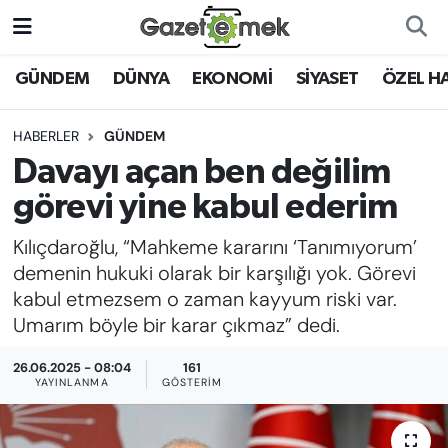
DÜNYA
Nöbetçi Eczaneler
GÜNDEM
DÜNYA
EKONOMİ
SİYASET
ÖZEL H
EKONOMİ
Hava Durumu
HABERLER
GÜNDEM
Davayı açan ben değilim
EMEK HABERLERİ
İstanbul Namaz Vakitleri
görevi yine kabul ederim
YENİ MEDYADA EMEK
Trafik Durumu
Kılıçdaroğlu, “Mahkeme kararını ‘Tanımıyorum’
GAZETECİLİĞİNİ GELİŞTİRMEK
demenin hukuki olarak bir karşılığı yok. Görevi
Süper Lig Puan Durumu ve Fikstür
kabul etmezsem o zaman kayyum riski var.
FAYDALI BİLGİLER
Umarım böyle bir karar çıkmaz” dedi.
Tüm Manşetler
GÜNDEM
26.06.2025 - 08:04
161
Son Dakika Haberleri
YAYINLANMA
GÖSTERIM
EĞİTİM
Haber Arşivi