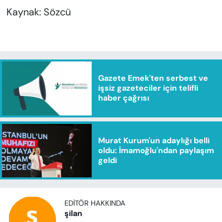
Kaynak: Sözcü
Gazete Emek'ten serbest ve
işsiz gazeteciler için telifli
haber çağrısı
Murat Kurum'un adaylığı belli
oldu: İmamoğlu'ndan paylaşım
geldi
EDITÖR HAKKINDA
şilan