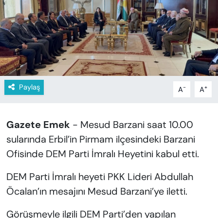
KADIN
SAĞLIK
SPOR
KÜLTÜR-SANAT
Paylaş
-
+
A
A
MAGAZİN
Gazete Emek
- Mesud Barzani saat 10.00
ÖZEL HABER
sularında Erbil’in Pirmam ilçesindeki Barzani
Ofisinde DEM Parti İmralı Heyetini kabul etti.
YAZAR KÖŞESİ
DEM Parti İmralı heyeti PKK Lideri Abdullah
SİYASET
Öcalan’ın mesajını Mesud Barzani’ye iletti.
VAN VE DİYARBAKIR HABERLERİ
Görüşmeyle ilgili DEM Parti’den yapılan