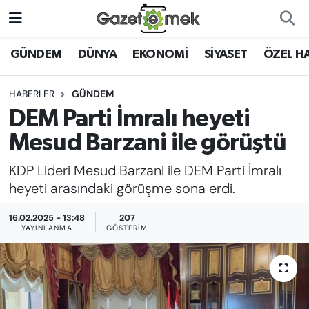
DÜNYA
Nöbetçi Eczaneler
GÜNDEM
DÜNYA
EKONOMİ
SİYASET
ÖZEL H
EKONOMİ
Hava Durumu
HABERLER
GÜNDEM
DEM Parti İmralı heyeti
EMEK HABERLERİ
İstanbul Namaz Vakitleri
Mesud Barzani ile görüştü
YENİ MEDYADA EMEK
Trafik Durumu
KDP Lideri Mesud Barzani ile DEM Parti İmralı
GAZETECİLİĞİNİ GELİŞTİRMEK
heyeti arasındaki görüşme sona erdi.
Süper Lig Puan Durumu ve Fikstür
FAYDALI BİLGİLER
16.02.2025 - 13:48
207
Tüm Manşetler
YAYINLANMA
GÖSTERIM
GÜNDEM
Son Dakika Haberleri
EĞİTİM
Haber Arşivi