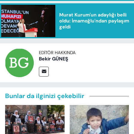
Murat Kurum'un adaylığı belli
oldu: İmamoğlu'ndan paylaşım
geldi
EDITÖR HAKKINDA
Bekir GÜNEŞ
Bunlar da ilginizi çekebilir