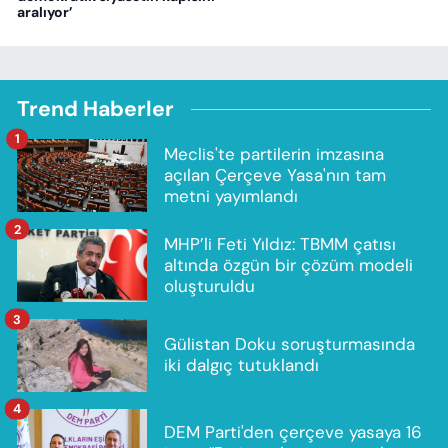
aralıyor’
Trend Haberler
1
Meclis'te partilerin imzasına
açılan Çerçeve Yasa'nın tam
metni yayımlandı
2
MHP’li Feti Yıldız: TBMM çatısı
altında özgün bir çözüm modeli
oluşturuldu
3
Gülistan Doku soruşturmasında
iki dalgıç tutuklandı
4
DEM Parti'den çerçeve yasaya 16