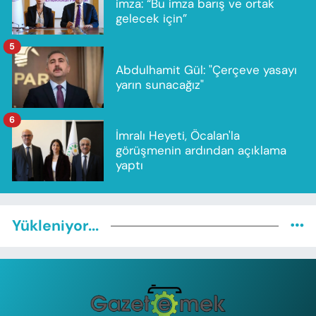
imza: “Bu imza barış ve ortak
gelecek için”
5
Abdulhamit Gül: "Çerçeve yasayı
yarın sunacağız"
6
İmralı Heyeti, Öcalan'la
görüşmenin ardından açıklama
yaptı
Yükleniyor...