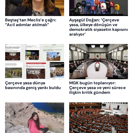
Beştaş’tan Meclis’e çağrı:
Ayşegül Doğan: ‘Çerçeve
“Acil adımlar atılmalı”
yasa, ülkeye dönüşün ve
demokratik siyasetin kapısını
aralıyor’
Çerçeve yasa dünya
MGK bugün toplanıyor:
basınında geniş yankı buldu
Çerçeve yasa ve yeni sürece
ilişkin kritik gündem