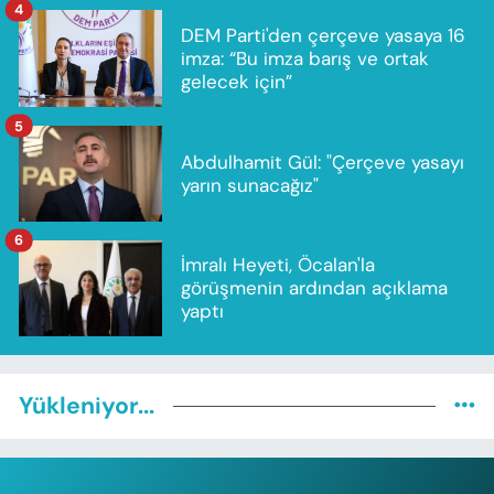
4
DEM Parti'den çerçeve yasaya 16
imza: “Bu imza barış ve ortak
gelecek için”
5
Abdulhamit Gül: "Çerçeve yasayı
yarın sunacağız"
6
İmralı Heyeti, Öcalan'la
görüşmenin ardından açıklama
yaptı
Yükleniyor...