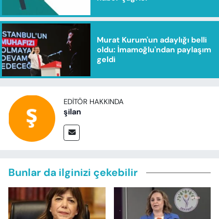
Murat Kurum'un adaylığı belli
oldu: İmamoğlu'ndan paylaşım
geldi
EDITÖR HAKKINDA
şilan
Bunlar da ilginizi çekebilir