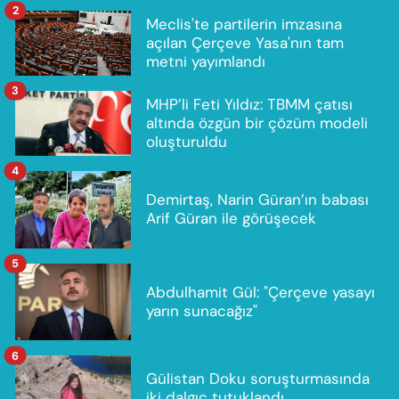
2
Meclis'te partilerin imzasına
açılan Çerçeve Yasa'nın tam
metni yayımlandı
3
MHP’li Feti Yıldız: TBMM çatısı
altında özgün bir çözüm modeli
oluşturuldu
4
Demirtaş, Narin Güran’ın babası
Arif Güran ile görüşecek
5
Abdulhamit Gül: "Çerçeve yasayı
yarın sunacağız"
6
Gülistan Doku soruşturmasında
iki dalgıç tutuklandı