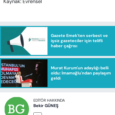
Kaynak: Evrensel
Gazete Emek'ten serbest ve
işsiz gazeteciler için telifli
haber çağrısı
Murat Kurum'un adaylığı belli
oldu: İmamoğlu'ndan paylaşım
geldi
EDITÖR HAKKINDA
Bekir GÜNEŞ