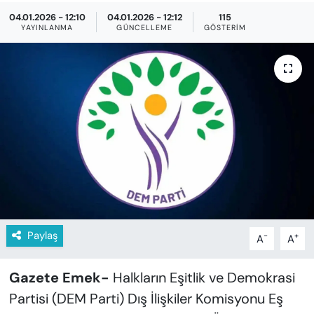
KADIN
04.01.2026 - 12:10
04.01.2026 - 12:12
115
YAYINLANMA
GÜNCELLEME
GÖSTERIM
SAĞLIK
SPOR
KÜLTÜR-SANAT
MAGAZİN
ÖZEL HABER
YAZAR KÖŞESİ
Paylaş
-
+
A
A
SİYASET
Gazete Emek-
Halkların Eşitlik ve Demokrasi
VAN VE DİYARBAKIR HABERLERİ
Partisi (DEM Parti) Dış İlişkiler Komisyonu Eş