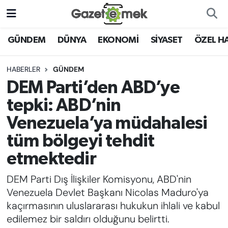
DÜNYA
Nöbetçi Eczaneler
GÜNDEM
DÜNYA
EKONOMİ
SİYASET
ÖZEL H
EKONOMİ
Hava Durumu
HABERLER
GÜNDEM
DEM Parti’den ABD’ye
EMEK HABERLERİ
İstanbul Namaz Vakitleri
tepki: ABD’nin
YENİ MEDYADA EMEK
Trafik Durumu
Venezuela’ya müdahalesi
GAZETECİLİĞİNİ GELİŞTİRMEK
tüm bölgeyi tehdit
Süper Lig Puan Durumu ve Fikstür
FAYDALI BİLGİLER
etmektedir
Tüm Manşetler
DEM Parti Dış İlişkiler Komisyonu, ABD'nin
GÜNDEM
Venezuela Devlet Başkanı Nicolas Maduro'ya
Son Dakika Haberleri
kaçırmasının uluslararası hukukun ihlali ve kabul
EĞİTİM
edilemez bir saldırı olduğunu belirtti.
Haber Arşivi