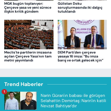
MGK bugün toplanıyor:
Gülistan Doku
Çerçeve yasa ve yeni sürece
soruşturmasında iki dalgıç
ilişkin kritik gündem
tutuklandı
Meclis'te partilerin imzasına
DEM Parti'den çerçeve
açılan Çerçeve Yasa'nın tam
yasaya 16 imza: “Bu imza
metni yayımlandı
barış ve ortak gelecek için”
Trend Haberler
1
Narin Güran'ın babası ile görüşen
Selahattin Demirtaş: Narin'in katili
Nevzat Bahtiyar'dır