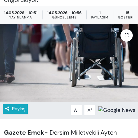
KADIN
14.05.2026 - 10:51
14.05.2026 - 10:56
1
15
SAĞLIK
YAYINLANMA
GÜNCELLEME
PAYLAŞIM
GÖSTERIM
SPOR
KÜLTÜR-SANAT
MAGAZİN
ÖZEL HABER
YAZAR KÖŞESİ
Paylaş
-
+
A
A
SİYASET
VAN VE DİYARBAKIR HABERLERİ
Gazete Emek-
Dersim Milletvekili Ayten