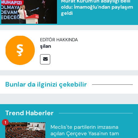
Murat Kurum'un adaylığı belli
oldu: İmamoğlu'ndan paylaşım
geldi
EDITÖR HAKKINDA
şilan
Bunlar da ilginizi çekebilir
Trend Haberler
1
Meclis'te partilerin imzasına
açılan Çerçeve Yasa'nın tam