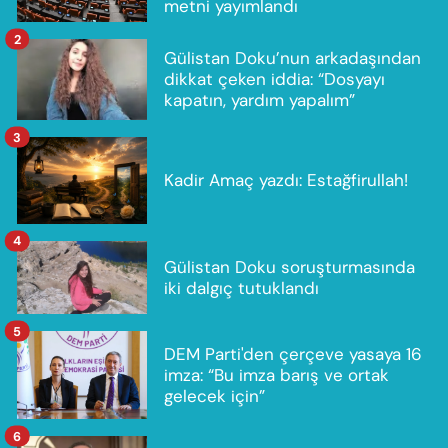
metni yayımlandı
2
Gülistan Doku’nun arkadaşından
dikkat çeken iddia: “Dosyayı
kapatın, yardım yapalım”
3
Kadir Amaç yazdı: Estağfirullah!
4
Gülistan Doku soruşturmasında
iki dalgıç tutuklandı
5
DEM Parti'den çerçeve yasaya 16
imza: “Bu imza barış ve ortak
gelecek için”
6