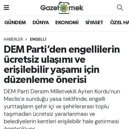
DÜNYA
Nöbetçi Eczaneler
GÜNDEM
DÜNYA
EKONOMİ
SİYASET
ÖZEL H
EKONOMİ
Hava Durumu
HABERLER
ENGELLİ
DEM Parti’den engellilerin
EMEK HABERLERİ
İstanbul Namaz Vakitleri
ücretsiz ulaşımı ve
YENİ MEDYADA EMEK
Trafik Durumu
erişilebilir yaşamı için
GAZETECİLİĞİNİ GELİŞTİRMEK
düzenleme önerisi
Süper Lig Puan Durumu ve Fikstür
FAYDALI BİLGİLER
DEM Parti Dersim Milletvekili Ayten Kordu’nun
Tüm Manşetler
Meclis’e sunduğu yasa teklifinde, engelli
GÜNDEM
yurttaşların şehir içi ve şehirlerarası toplu
Son Dakika Haberleri
taşımadan ücretsiz yararlanması ve
EĞİTİM
belediyelerin kentleri erişilebilir hale getirmesi
Haber Arşivi
öngörülüyor.