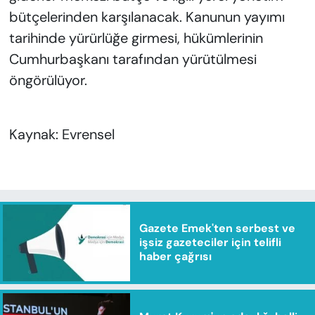
bütçelerinden karşılanacak. Kanunun yayımı
tarihinde yürürlüğe girmesi, hükümlerinin
Cumhurbaşkanı tarafından yürütülmesi
öngörülüyor.
Kaynak: Evrensel
Gazete Emek'ten serbest ve
işsiz gazeteciler için telifli
haber çağrısı