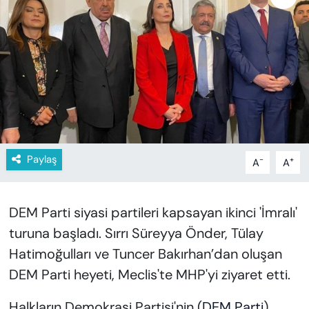
KADIN
SAĞLIK
SPOR
KÜLTÜR-SANAT
MAGAZİN
Paylaş
-
+
A
A
ÖZEL HABER
DEM Parti siyasi partileri kapsayan ikinci 'İmralı'
YAZAR KÖŞESİ
turuna başladı. Sırrı Süreyya Önder, Tülay
SİYASET
Hatimoğulları ve Tuncer Bakırhan’dan oluşan
DEM Parti heyeti, Meclis'te MHP'yi ziyaret etti.
VAN VE DİYARBAKIR HABERLERİ
Halkların Demokrasi Partisi'nin (
DEM Parti
),