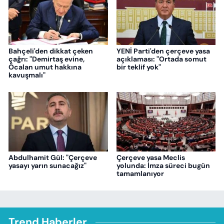
Bahçeli'den dikkat çeken
YENİ Parti'den çerçeve yasa
çağrı: "Demirtaş evine,
açıklaması: "Ortada somut
Öcalan umut hakkına
bir teklif yok"
kavuşmalı"
Abdulhamit Gül: "Çerçeve
Çerçeve yasa Meclis
yasayı yarın sunacağız"
yolunda: İmza süreci bugün
tamamlanıyor
Trend Haberler