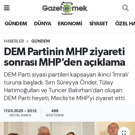
DÜNYA
Nöbetçi Eczaneler
GÜNDEM
DÜNYA
EKONOMİ
SİYASET
ÖZEL H
EKONOMİ
Hava Durumu
HABERLER
GÜNDEM
DEM Partinin MHP ziyareti
EMEK HABERLERİ
İstanbul Namaz Vakitleri
sonrası MHP’den açıklama
YENİ MEDYADA EMEK
Trafik Durumu
DEM Parti siyasi partileri kapsayan ikinci 'İmralı'
GAZETECİLİĞİNİ GELİŞTİRMEK
turuna başladı. Sırrı Süreyya Önder, Tülay
Süper Lig Puan Durumu ve Fikstür
Hatimoğulları ve Tuncer Bakırhan’dan oluşan
FAYDALI BİLGİLER
DEM Parti heyeti, Meclis'te MHP'yi ziyaret etti.
Tüm Manşetler
GÜNDEM
17.03.2025 - 20:12
498
Son Dakika Haberleri
YAYINLANMA
GÖSTERIM
EĞİTİM
Haber Arşivi