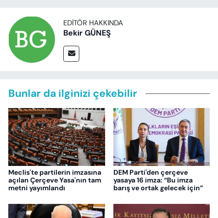
EDITÖR HAKKINDA
Bekir GÜNEŞ
Bunlar da ilginizi çekebilir
Meclis'te partilerin imzasına
DEM Parti'den çerçeve
açılan Çerçeve Yasa'nın tam
yasaya 16 imza: “Bu imza
metni yayımlandı
barış ve ortak gelecek için”