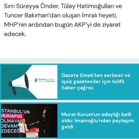
Sırrı Süreyya Önder, Tülay Hatimoğulları ve
Tuncer Bakırhan’dan oluşan İmralı heyeti,
MHP’nin ardından bugün AKP’yi de ziyaret
edecek.
Gazete Emek'ten serbest ve
işsiz gazeteciler için telifli
haber çağrısı
Murat Kurum'un adaylığı belli
oldu: İmamoğlu'ndan paylaşım
geldi