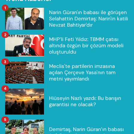
1
Narin Güran'ın babası ile görüşen
Selahattin Demirtaş: Narin'in katili
Nevzat Bahtiyar'dır
2
MHP’li Feti Yıldız: TBMM çatısı
altında özgün bir çözüm modeli
oluşturuldu
3
Meclis'te partilerin imzasına
açılan Çerçeve Yasa'nın tam
metni yayımlandı
4
Hiüseyin Nazlı yazdı: Bu barışın
garantisi ne olacak?
5
Demirtaş, Narin Güran’ın babası