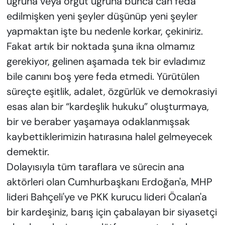
uğruna veya örgüt uğruna bunca can feda
edilmişken yeni şeyler düşünüp yeni şeyler
yapmaktan işte bu nedenle korkar, çekiniriz.
Fakat artık bir noktada şuna ikna olmamız
gerekiyor, gelinen aşamada tek bir evladımız
bile canını boş yere feda etmedi. Yürütülen
süreçte eşitlik, adalet, özgürlük ve demokrasiyi
esas alan bir “kardeşlik hukuku” oluşturmaya,
bir ve beraber yaşamaya odaklanmışsak
kaybettiklerimizin hatırasına halel gelmeyecek
demektir.
Dolayısıyla tüm taraflara ve sürecin ana
aktörleri olan Cumhurbaşkanı Erdoğan'a, MHP
lideri Bahçeli'ye ve PKK kurucu lideri Öcalan'a
bir kardeşiniz, barış için çabalayan bir siyasetçi