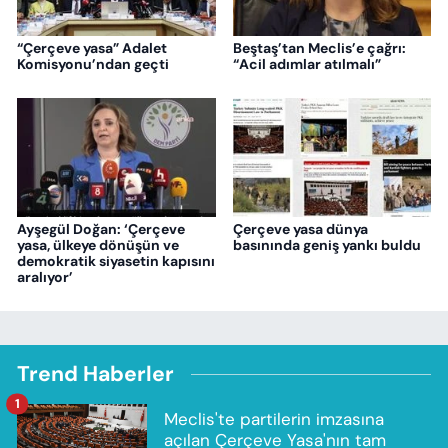
“Çerçeve yasa” Adalet
Beştaş’tan Meclis’e çağrı:
Komisyonu’ndan geçti
“Acil adımlar atılmalı”
Ayşegül Doğan: ‘Çerçeve
Çerçeve yasa dünya
yasa, ülkeye dönüşün ve
basınında geniş yankı buldu
demokratik siyasetin kapısını
aralıyor’
Trend Haberler
1
Meclis'te partilerin imzasına
açılan Çerçeve Yasa'nın tam