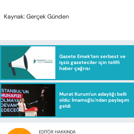
Kaynak: Gerçek Günden
Gazete Emek'ten serbest ve
işsiz gazeteciler için telifli
haber çağrısı
Murat Kurum'un adaylığı belli
oldu: İmamoğlu'ndan paylaşım
geldi
EDITÖR HAKKINDA