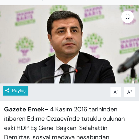
KADIN
SAĞLIK
SPOR
KÜLTÜR-SANAT
MAGAZİN
ÖZEL HABER
Paylaş
-
+
A
A
YAZAR KÖŞESİ
Gazete Emek-
4 Kasım 2016 tarihinden
SİYASET
itibaren Edirne Cezaevi'nde tutuklu bulunan
eski HDP Eş Genel Başkanı Selahattin
VAN VE DİYARBAKIR HABERLERİ
Demirtaş, sosyal medaya hesabından