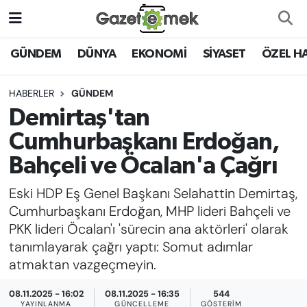
DÜNYA
Nöbetçi Eczaneler
GÜNDEM
DÜNYA
EKONOMİ
SİYASET
ÖZEL H
EKONOMİ
Hava Durumu
HABERLER
GÜNDEM
Demirtaş'tan
EMEK HABERLERİ
İstanbul Namaz Vakitleri
Cumhurbaşkanı Erdoğan,
YENİ MEDYADA EMEK
Trafik Durumu
Bahçeli ve Öcalan'a Çağrı
GAZETECİLİĞİNİ GELİŞTİRMEK
Eski HDP Eş Genel Başkanı Selahattin Demirtaş,
Süper Lig Puan Durumu ve Fikstür
FAYDALI BİLGİLER
Cumhurbaşkanı Erdoğan, MHP lideri Bahçeli ve
Tüm Manşetler
PKK lideri Öcalan'ı 'sürecin ana aktörleri' olarak
GÜNDEM
tanımlayarak çağrı yaptı: Somut adımlar
Son Dakika Haberleri
atmaktan vazgeçmeyin.
EĞİTİM
08.11.2025 - 16:02
08.11.2025 - 16:35
544
Haber Arşivi
YAYINLANMA
GÜNCELLEME
GÖSTERIM