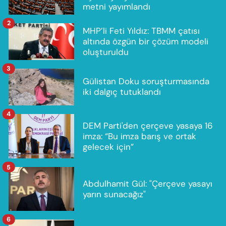
metni yayımlandı
2
MHP’li Feti Yıldız: TBMM çatısı
altında özgün bir çözüm modeli
oluşturuldu
3
Gülistan Doku soruşturmasında
iki dalgıç tutuklandı
4
DEM Parti'den çerçeve yasaya 16
imza: “Bu imza barış ve ortak
gelecek için”
5
Abdulhamit Gül: "Çerçeve yasayı
yarın sunacağız"
6