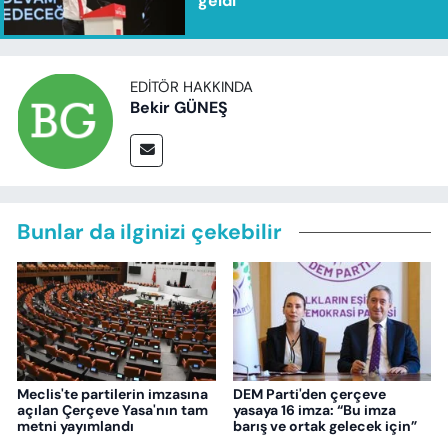
geldi
EDITÖR HAKKINDA
Bekir GÜNEŞ
Bunlar da ilginizi çekebilir
Meclis'te partilerin imzasına
DEM Parti'den çerçeve
açılan Çerçeve Yasa'nın tam
yasaya 16 imza: “Bu imza
metni yayımlandı
barış ve ortak gelecek için”