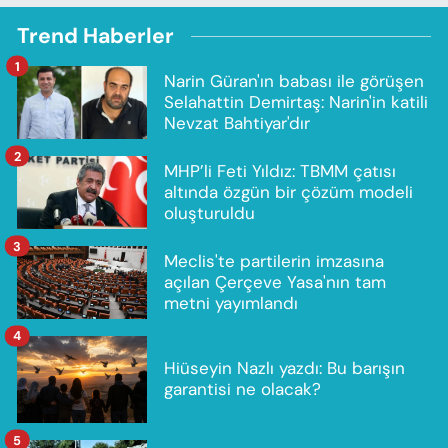
Trend Haberler
1
Narin Güran'ın babası ile görüşen
Selahattin Demirtaş: Narin'in katili
Nevzat Bahtiyar'dır
2
MHP’li Feti Yıldız: TBMM çatısı
altında özgün bir çözüm modeli
oluşturuldu
3
Meclis'te partilerin imzasına
açılan Çerçeve Yasa'nın tam
metni yayımlandı
4
Hiüseyin Nazlı yazdı: Bu barışın
garantisi ne olacak?
5