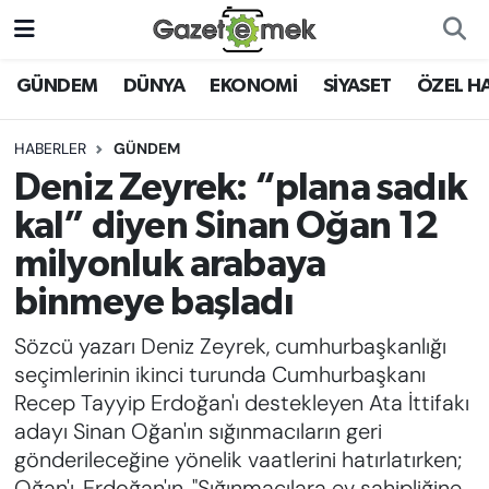
DÜNYA
Nöbetçi Eczaneler
GÜNDEM
DÜNYA
EKONOMİ
SİYASET
ÖZEL H
EKONOMİ
Hava Durumu
HABERLER
GÜNDEM
Deniz Zeyrek: “plana sadık
EMEK HABERLERİ
İstanbul Namaz Vakitleri
kal” diyen Sinan Oğan 12
YENİ MEDYADA EMEK
Trafik Durumu
milyonluk arabaya
GAZETECİLİĞİNİ GELİŞTİRMEK
binmeye başladı
Süper Lig Puan Durumu ve Fikstür
FAYDALI BİLGİLER
Sözcü yazarı Deniz Zeyrek, cumhurbaşkanlığı
Tüm Manşetler
seçimlerinin ikinci turunda Cumhurbaşkanı
GÜNDEM
Recep Tayyip Erdoğan'ı destekleyen Ata İttifakı
Son Dakika Haberleri
adayı Sinan Oğan'ın sığınmacıların geri
EĞİTİM
gönderileceğine yönelik vaatlerini hatırlatırken;
Haber Arşivi
Oğan'ı, Erdoğan'ın, "Sığınmacılara ev sahipliğine