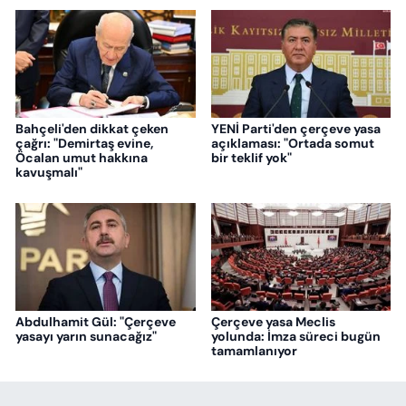
Bahçeli'den dikkat çeken
YENİ Parti'den çerçeve yasa
çağrı: "Demirtaş evine,
açıklaması: "Ortada somut
Öcalan umut hakkına
bir teklif yok"
kavuşmalı"
Abdulhamit Gül: "Çerçeve
Çerçeve yasa Meclis
yasayı yarın sunacağız"
yolunda: İmza süreci bugün
tamamlanıyor