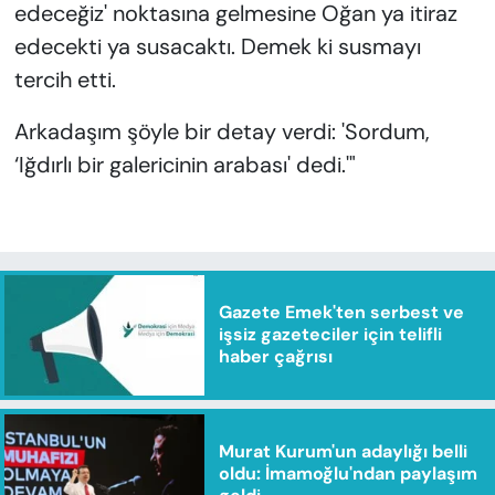
edeceğiz' noktasına gelmesine Oğan ya itiraz
edecekti ya susacaktı. Demek ki susmayı
tercih etti.
Arkadaşım şöyle bir detay verdi: 'Sordum,
‘Iğdırlı bir galericinin arabası' dedi.'"
Gazete Emek'ten serbest ve
işsiz gazeteciler için telifli
haber çağrısı
Murat Kurum'un adaylığı belli
oldu: İmamoğlu'ndan paylaşım