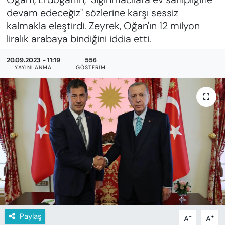
KADIN
devam edeceğiz" sözlerine karşı sessiz
kalmakla eleştirdi. Zeyrek, Oğan'ın 12 milyon
SAĞLIK
liralık arabaya bindiğini iddia etti.
SPOR
20.09.2023 - 11:19
556
YAYINLANMA
GÖSTERIM
KÜLTÜR-SANAT
MAGAZİN
ÖZEL HABER
YAZAR KÖŞESİ
SİYASET
VAN VE DİYARBAKIR HABERLERİ
Paylaş
-
+
A
A