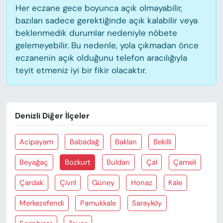
Her eczane gece boyunca açık olmayabilir,
bazıları sadece gerektiğinde açık kalabilir veya
beklenmedik durumlar nedeniyle nöbete
gelemeyebilir. Bu nedenle, yola çıkmadan önce
eczanenin açık olduğunu telefon aracılığıyla
teyit etmeniz iyi bir fikir olacaktır.
Denizli Diğer İlçeler
Acipayam
Babadağ
Baklan
Bekilli
Beyağaç
Bozkurt
Buldan
Çal
Çameli
Çardak
Çivril
Güney
Honaz
Kale
Merkezefendi
Pamukkale
Sarayköy