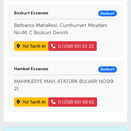
KADIN
Bozkurt Eczanesi
Bozkurt
SAĞLIK
Barbaros Mahallesi, Cumhuriyet Meydanı
SPOR
No:46 C Bozkurt Denizli
Yol Tarifi Al
0 (258) 831 52 22
KÜLTÜR-SANAT
MAGAZİN
Hambat Eczanesi
Bozkurt
ÖZEL HABER
MAHMUDİYE MAH. ATATÜRK BULVARI NO:99
21
YAZAR KÖŞESİ
Yol Tarifi Al
0 (258) 831 50 62
SİYASET
VAN VE DİYARBAKIR HABERLERİ