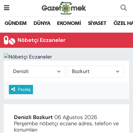
DÜNYA
Nöbetçi Eczaneler
GÜNDEM
DÜNYA
EKONOMİ
SİYASET
ÖZEL H
EKONOMİ
Hava Durumu
Nöbetçi Eczaneler
EMEK HABERLERİ
İstanbul Namaz Vakitleri
YENİ MEDYADA EMEK
Trafik Durumu
GAZETECİLİĞİNİ GELİŞTİRMEK
Süper Lig Puan Durumu ve Fikstür
Paylaş
FAYDALI BİLGİLER
Tüm Manşetler
GÜNDEM
Son Dakika Haberleri
Denizli
Bozkurt
06 Ağustos 2026
EĞİTİM
Perşembe nöbetçi eczane adres, telefon ve
Haber Arşivi
konumları