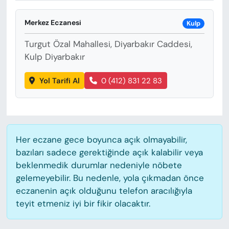
KADIN
Merkez Eczanesi
Kulp
SAĞLIK
Turgut Özal Mahallesi, Diyarbakır Caddesi,
SPOR
Kulp Diyarbakır
Yol Tarifi Al
0 (412) 831 22 83
KÜLTÜR-SANAT
MAGAZİN
ÖZEL HABER
Her eczane gece boyunca açık olmayabilir,
bazıları sadece gerektiğinde açık kalabilir veya
YAZAR KÖŞESİ
beklenmedik durumlar nedeniyle nöbete
gelemeyebilir. Bu nedenle, yola çıkmadan önce
SİYASET
eczanenin açık olduğunu telefon aracılığıyla
teyit etmeniz iyi bir fikir olacaktır.
VAN VE DİYARBAKIR HABERLERİ