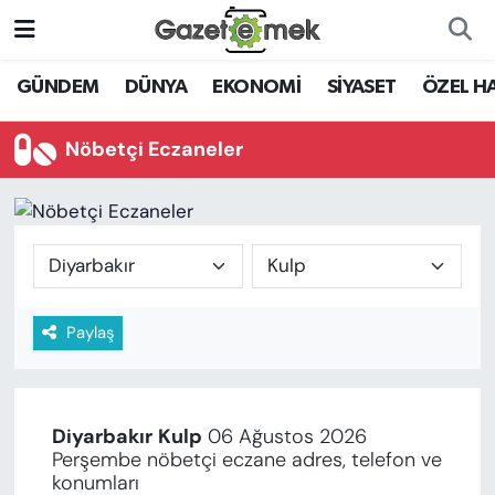
DÜNYA
Nöbetçi Eczaneler
GÜNDEM
DÜNYA
EKONOMİ
SİYASET
ÖZEL H
EKONOMİ
Hava Durumu
Nöbetçi Eczaneler
EMEK HABERLERİ
İstanbul Namaz Vakitleri
YENİ MEDYADA EMEK
Trafik Durumu
GAZETECİLİĞİNİ GELİŞTİRMEK
Süper Lig Puan Durumu ve Fikstür
Paylaş
FAYDALI BİLGİLER
Tüm Manşetler
GÜNDEM
Son Dakika Haberleri
Diyarbakır
Kulp
06 Ağustos 2026
EĞİTİM
Perşembe nöbetçi eczane adres, telefon ve
Haber Arşivi
konumları