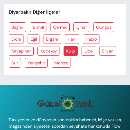
Diyarbakır Diğer İlçeler
Bağlar
Bismil
Çermik
Çınar
Çüngüş
Dicle
Eğil
Ergani
Hani
Hazro
Kayapınar
Kocaköy
Kulp
Lice
Silvan
Sur
Yenişehir
Merkez
Türkiye'den ve dünyadan son dakika haberleri, köşe yazıları,
magazinden siyasete, spordan seyahate her konuda Flow!