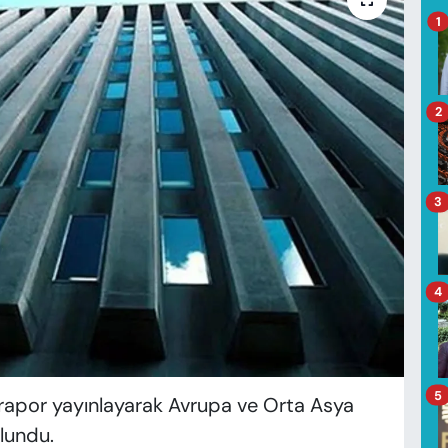
1
2
3
4
5
rapor yayınlayarak Avrupa ve Orta Asya
ulundu.