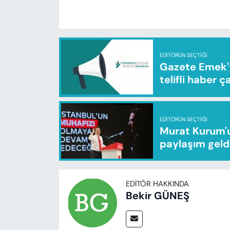
EDITÖRÜN SEÇTIĞI
Gazete Emek'te
telifli haber ç
EDITÖRÜN SEÇTIĞI
Murat Kurum'u
paylaşım geld
EDITÖR HAKKINDA
Bekir GÜNEŞ