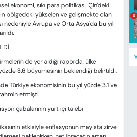
el ekonomi, sıkı para politikası, Çin'deki
ın bölgedeki yükselen ve gelişmekte olan
6
ı nedeniyle Avrupa ve Orta Asya'da bu yıl
ıldı.
İLDİ
Y
irmelerin de yer aldığı raporda, ülke
 yüzde 3.6 büyümesinin beklendiği belirtildi.
de Türkiye ekonomisinin bu yıl yüzde 3.1 ve
tahmin etmişti.
on çabalarının yurt içi talebi
ikasının etkisiyle enflasyonun mayısta zirve
lemesi beklenirken, net ihracatın artan