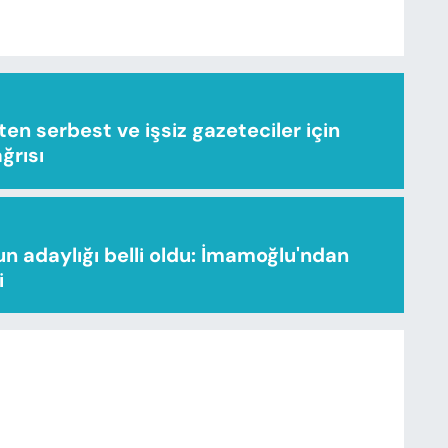
n serbest ve işsiz gazeteciler için
ağrısı
n adaylığı belli oldu: İmamoğlu'ndan
i