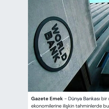
KADIN
SAĞLIK
SPOR
KÜLTÜR-SANAT
MAGAZİN
ÖZEL HABER
YAZAR KÖŞESİ
SİYASET
Gazete Emek
-
Dünya Bankası
bir 
VAN VE DİYARBAKIR HABERLERİ
ekonomilerine ilişkin tahminlerde b