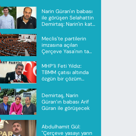
Narin Güran'ın babası
ile görüşen Selahattin
Demirtaş: Narin'in katili
Nevzat Bahtiyar'dır
Meclis'te partilerin
imzasına açılan
Çerçeve Yasa'nın tam
metni yayımlandı
MHP’li Feti Yıldız:
TBMM çatısı altında
özgün bir çözüm
modeli oluşturuldu
Demirtaş, Narin
Güran’ın babası Arif
Güran ile görüşecek
Abdulhamit Gül:
"Çerçeve yasayı yarın