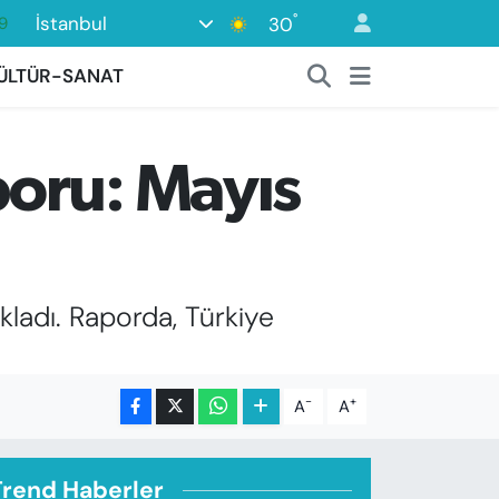
°
İstanbul
30
6
1
ÜLTÜR-SANAT
1
9
oru: Mayıs
8
9
kladı. Raporda, Türkiye
-
+
A
A
Trend Haberler