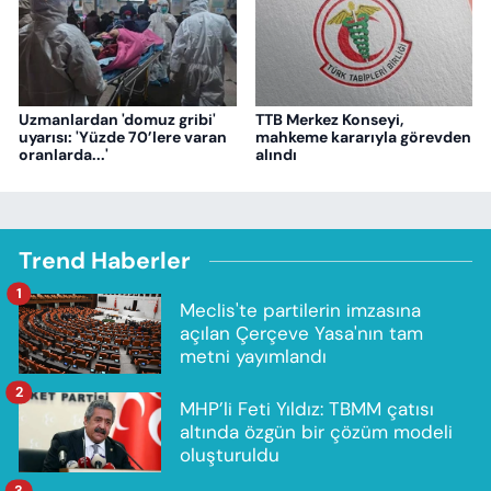
Uzmanlardan 'domuz gribi'
TTB Merkez Konseyi,
uyarısı: 'Yüzde 70’lere varan
mahkeme kararıyla görevden
oranlarda...'
alındı
Trend Haberler
1
Meclis'te partilerin imzasına
açılan Çerçeve Yasa'nın tam
metni yayımlandı
2
MHP’li Feti Yıldız: TBMM çatısı
altında özgün bir çözüm modeli
oluşturuldu
3