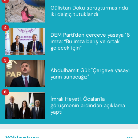
Gülistan Doku soruşturmasında
iki dalgıç tutuklandı
4
DEM Parti'den çerçeve yasaya 16
imza: “Bu imza barış ve ortak
gelecek için”
5
Abdulhamit Gül: "Çerçeve yasayı
yarın sunacağız"
6
İmralı Heyeti, Öcalan'la
görüşmenin ardından açıklama
yaptı