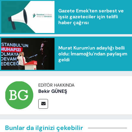
Gazete Emek'ten serbest ve
işsiz gazeteciler için telifli
haber çağrısı
Murat Kurum'un adaylığı belli
oldu: İmamoğlu'ndan paylaşım
geldi
EDITÖR HAKKINDA
Bekir GÜNEŞ
Bunlar da ilginizi çekebilir