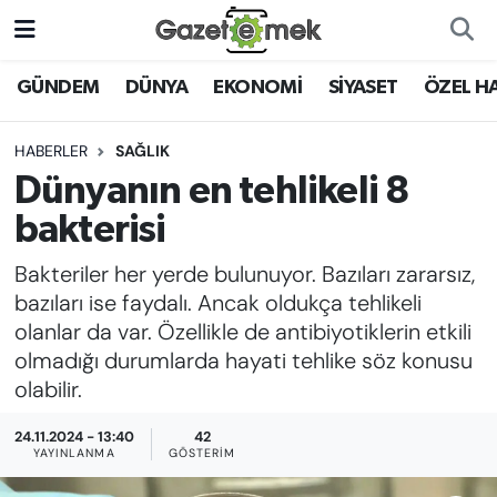
DÜNYA
Nöbetçi Eczaneler
GÜNDEM
DÜNYA
EKONOMİ
SİYASET
ÖZEL H
EKONOMİ
Hava Durumu
HABERLER
SAĞLIK
Dünyanın en tehlikeli 8
EMEK HABERLERİ
İstanbul Namaz Vakitleri
bakterisi
YENİ MEDYADA EMEK
Trafik Durumu
Bakteriler her yerde bulunuyor. Bazıları zararsız,
GAZETECİLİĞİNİ GELİŞTİRMEK
bazıları ise faydalı. Ancak oldukça tehlikeli
Süper Lig Puan Durumu ve Fikstür
olanlar da var. Özellikle de antibiyotiklerin etkili
FAYDALI BİLGİLER
olmadığı durumlarda hayati tehlike söz konusu
Tüm Manşetler
olabilir.
GÜNDEM
Son Dakika Haberleri
24.11.2024 - 13:40
42
EĞİTİM
YAYINLANMA
GÖSTERIM
Haber Arşivi