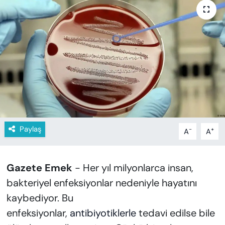
KADIN
SAĞLIK
SPOR
KÜLTÜR-SANAT
MAGAZİN
Paylaş
-
+
A
A
ÖZEL HABER
YAZAR KÖŞESİ
Gazete Emek
- Her yıl milyonlarca insan,
bakteriyel enfeksiyonlar nedeniyle hayatını
SİYASET
kaybediyor. Bu
VAN VE DİYARBAKIR HABERLERİ
enfeksiyonlar,
antibiyotiklerle
tedavi edilse bile