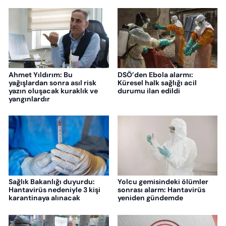
Ahmet Yıldırım: Bu
DSÖ’den Ebola alarmı:
yağışlardan sonra asıl risk
Küresel halk sağlığı acil
yazın oluşacak kuraklık ve
durumu ilan edildi
yangınlardır
Sağlık Bakanlığı duyurdu:
Yolcu gemisindeki ölümler
Hantavirüs nedeniyle 3 kişi
sonrası alarm: Hantavirüs
karantinaya alınacak
yeniden gündemde