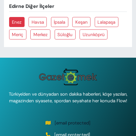
Edirne Diğer İlçeler
Enez
Havsa
İpsala
Keşan
Lalapaşa
Meriç
Merkez
Süloğlu
Uzunköprü
Türkiye'den ve dünyadan son dakika haberleri, köşe yazıları,
magazinden siyasete, spordan seyahate her konuda Flow!
[email protected]
[email protected]