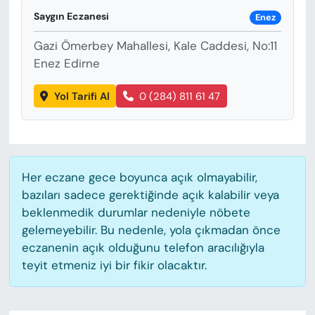
KADIN
Saygın Eczanesi
Enez
SAĞLIK
Gazi Ömerbey Mahallesi, Kale Caddesi, No:11
Enez Edirne
SPOR
Yol Tarifi Al
0 (284) 811 61 47
KÜLTÜR-SANAT
MAGAZİN
Her eczane gece boyunca açık olmayabilir,
ÖZEL HABER
bazıları sadece gerektiğinde açık kalabilir veya
beklenmedik durumlar nedeniyle nöbete
YAZAR KÖŞESİ
gelemeyebilir. Bu nedenle, yola çıkmadan önce
eczanenin açık olduğunu telefon aracılığıyla
SİYASET
teyit etmeniz iyi bir fikir olacaktır.
VAN VE DİYARBAKIR HABERLERİ