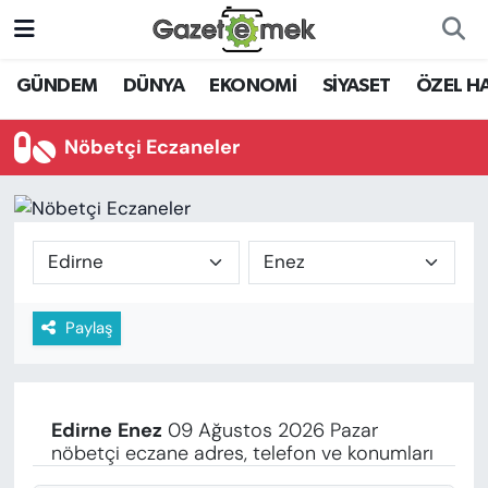
DÜNYA
Nöbetçi Eczaneler
GÜNDEM
DÜNYA
EKONOMİ
SİYASET
ÖZEL H
EKONOMİ
Hava Durumu
Nöbetçi Eczaneler
EMEK HABERLERİ
İstanbul Namaz Vakitleri
YENİ MEDYADA EMEK
Trafik Durumu
GAZETECİLİĞİNİ GELİŞTİRMEK
Süper Lig Puan Durumu ve Fikstür
Paylaş
FAYDALI BİLGİLER
Tüm Manşetler
GÜNDEM
Son Dakika Haberleri
Edirne
Enez
09 Ağustos 2026 Pazar
EĞİTİM
nöbetçi eczane adres, telefon ve konumları
Haber Arşivi