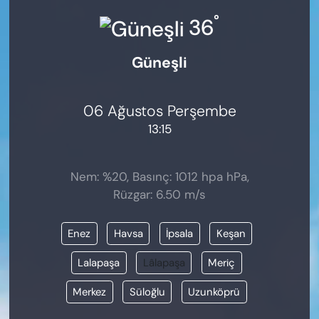
KADIN
°
36
SAĞLIK
Güneşli
SPOR
06 Ağustos Perşembe
KÜLTÜR-SANAT
13:15
MAGAZİN
Nem: %20, Basınç: 1012 hpa hPa,
ÖZEL HABER
Rüzgar: 6.50 m/s
YAZAR KÖŞESİ
Enez
Havsa
İpsala
Keşan
SİYASET
Lalapaşa
Lâlapaşa
Meriç
Merkez
Süloğlu
Uzunköprü
VAN VE DİYARBAKIR HABERLERİ