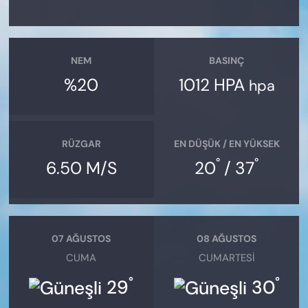
NEM
BASINÇ
%20
1012 HPA
hpa
RÜZGAR
EN DÜŞÜK / EN YÜKSEK
°
°
6.50 M/S
20
/ 37
07 AĞUSTOS
08 AĞUSTOS
CUMA
CUMARTESI
°
°
29
30