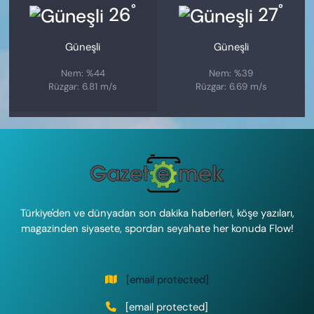
°
°
26
27
Güneşli
Güneşli
Nem: %44
Nem: %39
Rüzgar: 6.81 m/s
Rüzgar: 6.69 m/s
Türkiye'den ve dünyadan son dakika haberleri, köşe yazıları,
magazinden siyasete, spordan seyahate her konuda Flow!
[email protected]
[email protected]