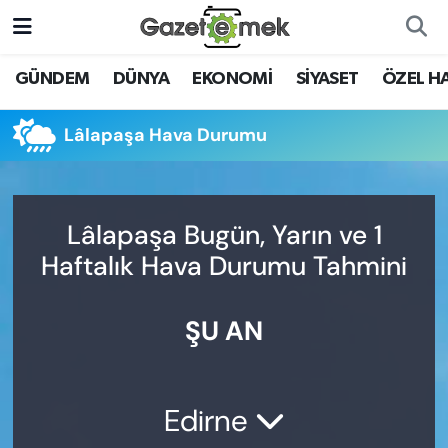
DÜNYA
Nöbetçi Eczaneler
GÜNDEM
DÜNYA
EKONOMİ
SİYASET
ÖZEL H
EKONOMİ
Hava Durumu
Lâlapaşa Hava Durumu
EMEK HABERLERİ
İstanbul Namaz Vakitleri
YENİ MEDYADA EMEK
Trafik Durumu
Lâlapaşa Bugün, Yarın ve 1
GAZETECİLİĞİNİ GELİŞTİRMEK
Haftalık Hava Durumu Tahmini
Süper Lig Puan Durumu ve Fikstür
FAYDALI BİLGİLER
ŞU AN
Tüm Manşetler
GÜNDEM
Son Dakika Haberleri
EĞİTİM
Edirne
Haber Arşivi