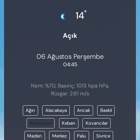
KADIN
°
14
SAĞLIK
Açık
SPOR
KÜLTÜR-SANAT
06 Ağustos Perşembe
04:45
MAGAZİN
ÖZEL HABER
Nem: %70, Basınç: 1013 hpa hPa,
Rüzgar: 2.61 m/s
YAZAR KÖŞESİ
Ağın
Alacakaya
Arıcak
Baskil
SİYASET
Karakoçan
Keban
Kovancılar
VAN VE DİYARBAKIR HABERLERİ
Maden
Merkez
Palu
Sivrice