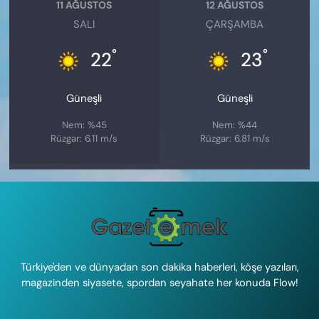
11 AĞUSTOS
12 AĞUSTOS
SALI
ÇARŞAMBA
°
°
22
23
Güneşli
Güneşli
Nem: %45
Nem: %44
Rüzgar: 6.11 m/s
Rüzgar: 6.81 m/s
Türkiye'den ve dünyadan son dakika haberleri, köşe yazıları,
magazinden siyasete, spordan seyahate her konuda Flow!