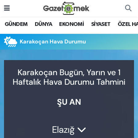
DÜNYA
Nöbetçi Eczaneler
GÜNDEM
DÜNYA
EKONOMİ
SİYASET
ÖZEL H
EKONOMİ
Hava Durumu
Karakoçan Hava Durumu
EMEK HABERLERİ
İstanbul Namaz Vakitleri
YENİ MEDYADA EMEK
Trafik Durumu
Karakoçan Bugün, Yarın ve 1
GAZETECİLİĞİNİ GELİŞTİRMEK
Haftalık Hava Durumu Tahmini
Süper Lig Puan Durumu ve Fikstür
FAYDALI BİLGİLER
ŞU AN
Tüm Manşetler
GÜNDEM
Son Dakika Haberleri
EĞİTİM
Elazığ
Haber Arşivi