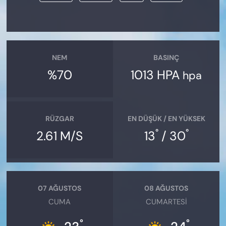
NEM
BASINÇ
%70
1013 HPA
hpa
RÜZGAR
EN DÜŞÜK / EN YÜKSEK
°
°
2.61 M/S
13
/ 30
07 AĞUSTOS
08 AĞUSTOS
CUMA
CUMARTESI
°
°