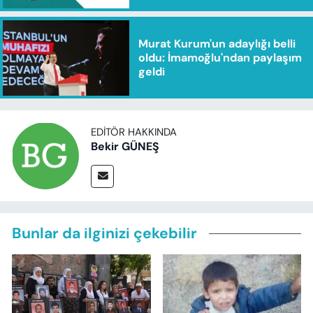
Murat Kurum'un adaylığı belli
oldu: İmamoğlu'ndan paylaşım
geldi
EDITÖR HAKKINDA
Bekir GÜNEŞ
Bunlar da ilginizi çekebilir