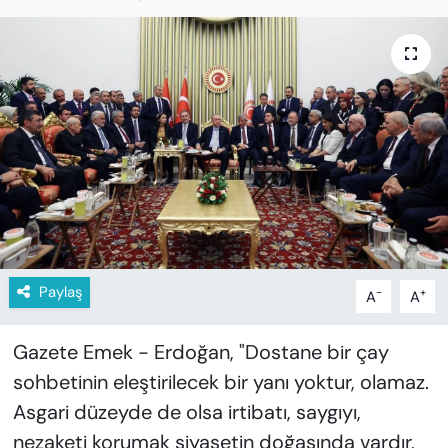
KADIN
SAĞLIK
SPOR
KÜLTÜR-SANAT
MAGAZİN
ÖZEL HABER
Paylaş
-
+
A
A
YAZAR KÖŞESİ
Gazete Emek - Erdoğan, "Dostane bir çay
SİYASET
sohbetinin eleştirilecek bir yanı yoktur, olamaz.
Asgari düzeyde de olsa irtibatı, saygıyı,
VAN VE DİYARBAKIR HABERLERİ
nezaketi korumak siyasetin doğasında vardır,