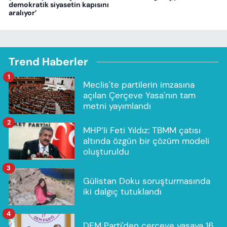
demokratik siyasetin kapısını
aralıyor’
Trend Haberler
1
Meclis'te partilerin imzasına
açılan Çerçeve Yasa'nın tam
metni yayımlandı
2
MHP’li Feti Yıldız: TBMM çatısı
altında özgün bir çözüm modeli
oluşturuldu
3
Gülistan Doku soruşturmasında
iki dalgıç tutuklandı
4
DEM Parti'den çerçeve yasaya 16