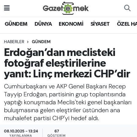
DÜNYA
Nöbetçi Eczaneler
GÜNDEM
DÜNYA
EKONOMİ
SİYASET
ÖZEL H
EKONOMİ
Hava Durumu
HABERLER
GÜNDEM
Erdoğan’dan meclisteki
EMEK HABERLERİ
İstanbul Namaz Vakitleri
fotoğraf eleştirilerine
YENİ MEDYADA EMEK
Trafik Durumu
yanıt: Linç merkezi CHP’dir
GAZETECİLİĞİNİ GELİŞTİRMEK
Cumhurbaşkanı ve AKP Genel Başkanı Recep
Süper Lig Puan Durumu ve Fikstür
FAYDALI BİLGİLER
Tayyip Erdoğan, partisinin grup toplantısında
Tüm Manşetler
yaptığı konuşmada Meclis'teki genel başkanları
GÜNDEM
buluşmasına gelen eleştiriler üstünden ana
Son Dakika Haberleri
muhalefet partisi CHP'yi hedef aldı.
EĞİTİM
08.10.2025 - 13:24
67
Haber Arşivi
YAYINLANMA
GÖSTERIM