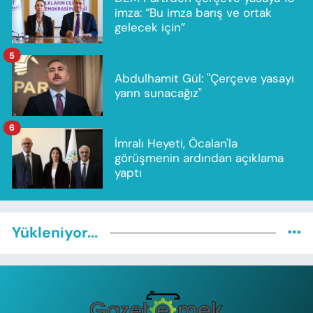
imza: “Bu imza barış ve ortak
gelecek için”
5
Abdulhamit Gül: "Çerçeve yasayı
yarın sunacağız"
6
İmralı Heyeti, Öcalan'la
görüşmenin ardından açıklama
yaptı
Yükleniyor...