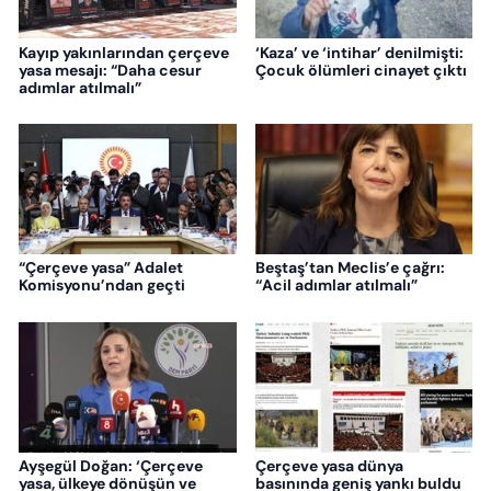
Kayıp yakınlarından çerçeve
‘Kaza’ ve ‘intihar’ denilmişti:
yasa mesajı: “Daha cesur
Çocuk ölümleri cinayet çıktı
adımlar atılmalı”
“Çerçeve yasa” Adalet
Beştaş’tan Meclis’e çağrı:
Komisyonu’ndan geçti
“Acil adımlar atılmalı”
Ayşegül Doğan: ‘Çerçeve
Çerçeve yasa dünya
yasa, ülkeye dönüşün ve
basınında geniş yankı buldu