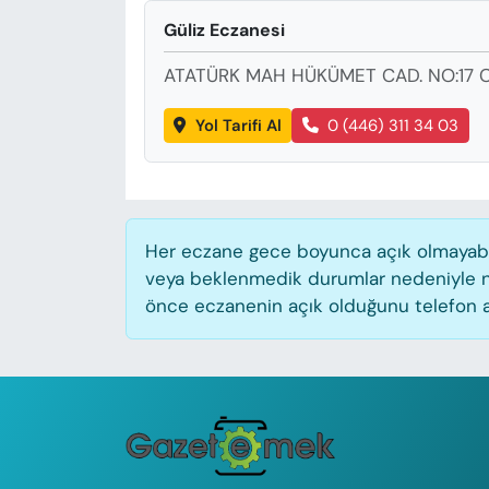
KADIN
Güliz Eczanesi
SAĞLIK
ATATÜRK MAH HÜKÜMET CAD. NO:17 C
SPOR
Yol Tarifi Al
0 (446) 311 34 03
KÜLTÜR-SANAT
MAGAZİN
Her eczane gece boyunca açık olmayabilir
veya beklenmedik durumlar nedeniyle n
ÖZEL HABER
önce eczanenin açık olduğunu telefon aracı
YAZAR KÖŞESİ
SİYASET
VAN VE DİYARBAKIR HABERLERİ