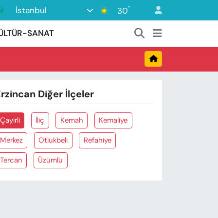
°
İstanbul
30
9
6
ÜLTÜR-SANAT
1
1
2
rzincan Diğer İlçeler
8
Çayirli
İliç
Kemah
Kemaliye
Merkez
Otlukbeli
Refahiye
Tercan
Üzümlü