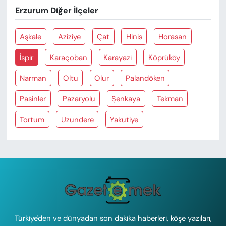
Erzurum Diğer İlçeler
Aşkale
Aziziye
Çat
Hinis
Horasan
İspir
Karaçoban
Karayazi
Köprüköy
Narman
Oltu
Olur
Palandöken
Pasinler
Pazaryolu
Şenkaya
Tekman
Tortum
Uzundere
Yakutiye
Türkiye'den ve dünyadan son dakika haberleri, köşe yazıları,