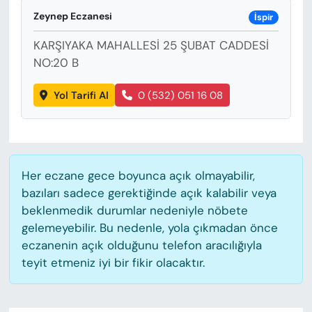
KADIN
Zeynep Eczanesi
İspir
SAĞLIK
KARŞIYAKA MAHALLESİ 25 ŞUBAT CADDESİ
NO:20 B
SPOR
Yol Tarifi Al
0 (532) 051 16 08
KÜLTÜR-SANAT
MAGAZİN
Her eczane gece boyunca açık olmayabilir,
ÖZEL HABER
bazıları sadece gerektiğinde açık kalabilir veya
beklenmedik durumlar nedeniyle nöbete
YAZAR KÖŞESİ
gelemeyebilir. Bu nedenle, yola çıkmadan önce
eczanenin açık olduğunu telefon aracılığıyla
SİYASET
teyit etmeniz iyi bir fikir olacaktır.
VAN VE DİYARBAKIR HABERLERİ