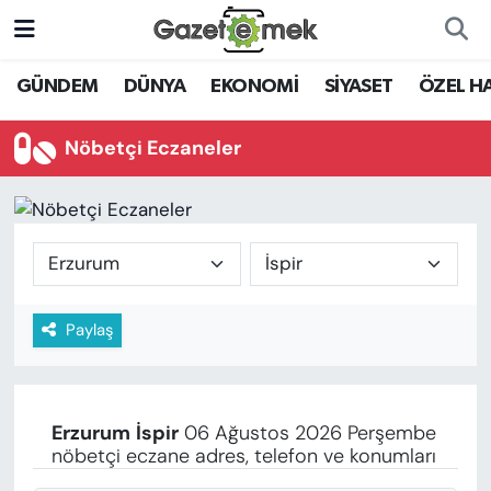
DÜNYA
Nöbetçi Eczaneler
GÜNDEM
DÜNYA
EKONOMİ
SİYASET
ÖZEL H
EKONOMİ
Hava Durumu
Nöbetçi Eczaneler
EMEK HABERLERİ
İstanbul Namaz Vakitleri
YENİ MEDYADA EMEK
Trafik Durumu
GAZETECİLİĞİNİ GELİŞTİRMEK
Süper Lig Puan Durumu ve Fikstür
Paylaş
FAYDALI BİLGİLER
Tüm Manşetler
GÜNDEM
Son Dakika Haberleri
Erzurum
İspir
06 Ağustos 2026 Perşembe
EĞİTİM
nöbetçi eczane adres, telefon ve konumları
Haber Arşivi