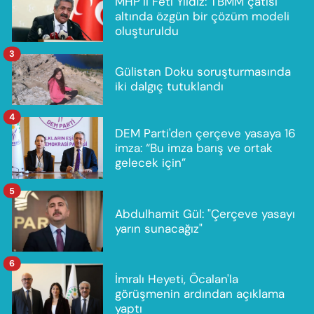
MHP’li Feti Yıldız: TBMM çatısı
altında özgün bir çözüm modeli
oluşturuldu
3
Gülistan Doku soruşturmasında
iki dalgıç tutuklandı
4
DEM Parti'den çerçeve yasaya 16
imza: “Bu imza barış ve ortak
gelecek için”
5
Abdulhamit Gül: "Çerçeve yasayı
yarın sunacağız"
6
İmralı Heyeti, Öcalan'la
görüşmenin ardından açıklama
yaptı