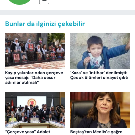
Bunlar da ilginizi çekebilir
Kayıp yakınlarından çerçeve
‘Kaza’ ve ‘intihar’ denilmişti:
yasa mesajı: “Daha cesur
Çocuk ölümleri cinayet çıktı
adımlar atılmalı”
“Çerçeve yasa” Adalet
Beştaş’tan Meclis’e çağrı: