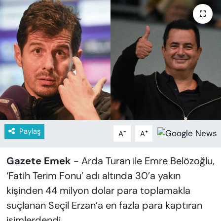
KADIN
SAĞLIK
SPOR
KÜLTÜR-SANAT
MAGAZİN
ÖZEL HABER
Paylaş
-
+
A
A
YAZAR KÖŞESİ
Gazete Emek
- Arda Turan ile Emre Belözoğlu,
‘Fatih Terim Fonu’ adı altında 30’a yakın
SİYASET
kişinden 44 milyon dolar para toplamakla
suçlanan Seçil Erzan’a en fazla para kaptıran
VAN VE DİYARBAKIR HABERLERİ
isimlerdendi.