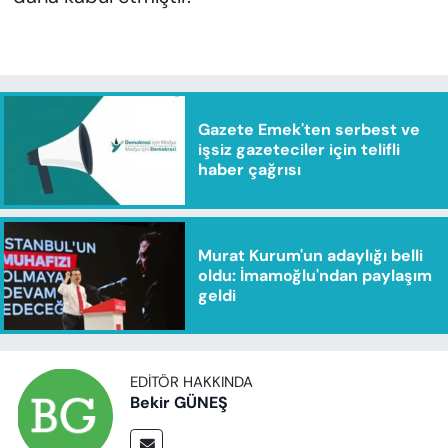
Gazete Emek'ten serbest ve
işsiz gazeteciler için telifli
haber çağrısı
Murat Kurum'un adaylığı belli
oldu: İmamoğlu'ndan paylaşım
geldi
EDITÖR HAKKINDA
Bekir GÜNEŞ