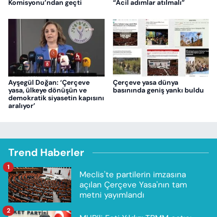
Komisyonu’ndan geçti
“Acil adımlar atılmalı”
Ayşegül Doğan: ‘Çerçeve
Çerçeve yasa dünya
yasa, ülkeye dönüşün ve
basınında geniş yankı buldu
demokratik siyasetin kapısını
aralıyor’
Trend Haberler
1
Meclis'te partilerin imzasına
açılan Çerçeve Yasa'nın tam
metni yayımlandı
2