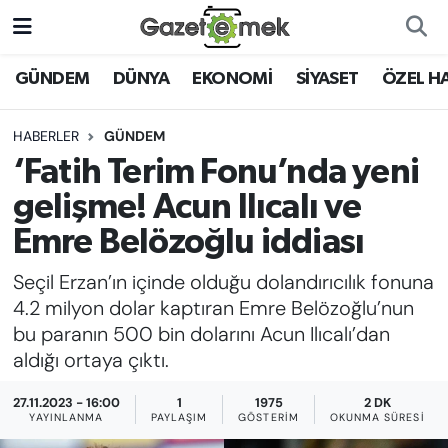
DÜNYA
Nöbetçi Eczaneler
GÜNDEM
DÜNYA
EKONOMİ
SİYASET
ÖZEL H
EKONOMİ
Hava Durumu
HABERLER
GÜNDEM
‘Fatih Terim Fonu’nda yeni
EMEK HABERLERİ
İstanbul Namaz Vakitleri
gelişme! Acun Ilıcalı ve
YENİ MEDYADA EMEK
Trafik Durumu
Emre Belözoğlu iddiası
GAZETECİLİĞİNİ GELİŞTİRMEK
Seçil Erzan’ın içinde olduğu dolandırıcılık fonuna
Süper Lig Puan Durumu ve Fikstür
FAYDALI BİLGİLER
4.2 milyon dolar kaptıran Emre Belözoğlu’nun
Tüm Manşetler
bu paranın 500 bin dolarını Acun Ilıcalı’dan
GÜNDEM
aldığı ortaya çıktı.
Son Dakika Haberleri
27.11.2023 - 16:00
1
1975
2 DK
EĞİTİM
YAYINLANMA
PAYLAŞIM
GÖSTERIM
OKUNMA SÜRESI
Haber Arşivi