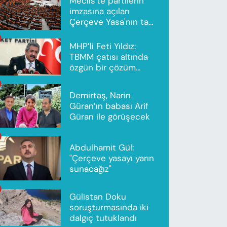
Meclis'te partilerin
imzasına açılan
Çerçeve Yasa'nın tam
metni yayımlandı
MHP’li Feti Yıldız:
TBMM çatısı altında
özgün bir çözüm
modeli oluşturuldu
Demirtaş, Narin
Güran’ın babası Arif
Güran ile görüşecek
Abdulhamit Gül:
"Çerçeve yasayı yarın
sunacağız"
Gülistan Doku
soruşturmasında iki
dalgıç tutuklandı