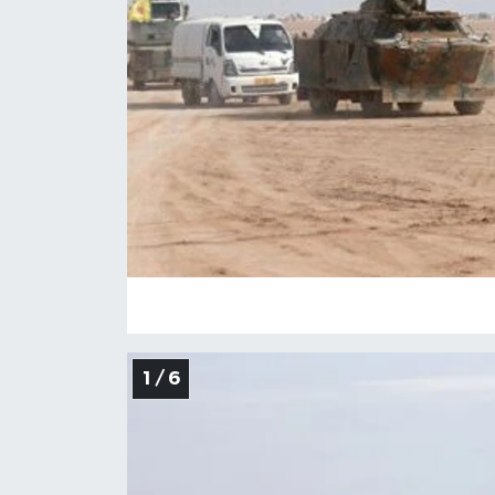
KADIN
SAĞLIK
SPOR
KÜLTÜR-SANAT
MAGAZİN
ÖZEL HABER
YAZAR KÖŞESİ
1 / 6
SİYASET
VAN VE DİYARBAKIR HABERLERİ