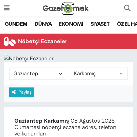
DÜNYA
Nöbetçi Eczaneler
GÜNDEM
DÜNYA
EKONOMİ
SİYASET
ÖZEL H
EKONOMİ
Hava Durumu
Nöbetçi Eczaneler
EMEK HABERLERİ
İstanbul Namaz Vakitleri
YENİ MEDYADA EMEK
Trafik Durumu
GAZETECİLİĞİNİ GELİŞTİRMEK
Süper Lig Puan Durumu ve Fikstür
Paylaş
FAYDALI BİLGİLER
Tüm Manşetler
GÜNDEM
Son Dakika Haberleri
Gaziantep
Karkamış
08 Ağustos 2026
EĞİTİM
Cumartesi nöbetçi eczane adres, telefon
Haber Arşivi
ve konumları