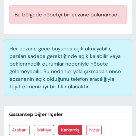
KADIN
Bu bölgede nöbetçi bir eczane bulunamadı.
SAĞLIK
SPOR
Her eczane gece boyunca açık olmayabilir,
KÜLTÜR-SANAT
bazıları sadece gerektiğinde açık kalabilir veya
beklenmedik durumlar nedeniyle nöbete
MAGAZİN
gelemeyebilir. Bu nedenle, yola çıkmadan önce
eczanenin açık olduğunu telefon aracılığıyla
ÖZEL HABER
teyit etmeniz iyi bir fikir olacaktır.
YAZAR KÖŞESİ
SİYASET
Gaziantep Diğer İlçeler
VAN VE DİYARBAKIR HABERLERİ
Araban
İslahiye
Karkamiş
Nizip