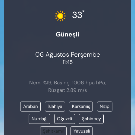
KADIN
°
33
SAĞLIK
Güneşli
SPOR
KÜLTÜR-SANAT
06 Ağustos Perşembe
11:45
MAGAZİN
ÖZEL HABER
Nem: %19, Basınç: 1006 hpa hPa,
Rüzgar: 2.89 m/s
YAZAR KÖŞESİ
Araban
İslahiye
Karkamış
Nizip
SİYASET
Nurdağı
Oğuzeli
Şahinbey
VAN VE DİYARBAKIR HABERLERİ
Şehitkamil
Yavuzeli