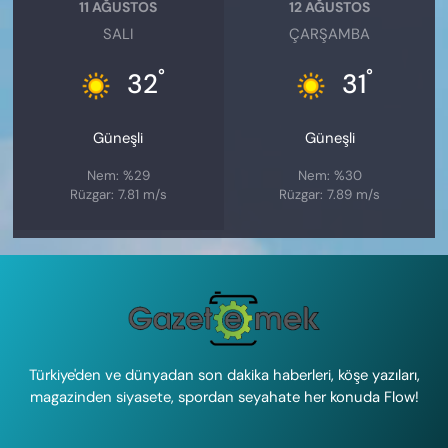
11 AĞUSTOS
12 AĞUSTOS
SALI
ÇARŞAMBA
°
°
32
31
Güneşli
Güneşli
Nem: %29
Nem: %30
Rüzgar: 7.81 m/s
Rüzgar: 7.89 m/s
Türkiye'den ve dünyadan son dakika haberleri, köşe yazıları,
magazinden siyasete, spordan seyahate her konuda Flow!