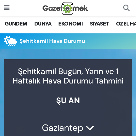
DÜNYA
Nöbetçi Eczaneler
GÜNDEM
DÜNYA
EKONOMİ
SİYASET
ÖZEL H
EKONOMİ
Hava Durumu
Şehitkamil Hava Durumu
EMEK HABERLERİ
İstanbul Namaz Vakitleri
YENİ MEDYADA EMEK
Trafik Durumu
Şehitkamil Bugün, Yarın ve 1
GAZETECİLİĞİNİ GELİŞTİRMEK
Haftalık Hava Durumu Tahmini
Süper Lig Puan Durumu ve Fikstür
FAYDALI BİLGİLER
ŞU AN
Tüm Manşetler
GÜNDEM
Son Dakika Haberleri
EĞİTİM
Gaziantep
Haber Arşivi