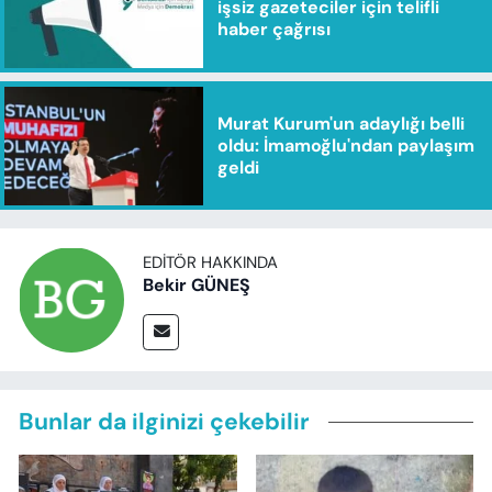
işsiz gazeteciler için telifli
haber çağrısı
Murat Kurum'un adaylığı belli
oldu: İmamoğlu'ndan paylaşım
geldi
EDITÖR HAKKINDA
Bekir GÜNEŞ
Bunlar da ilginizi çekebilir