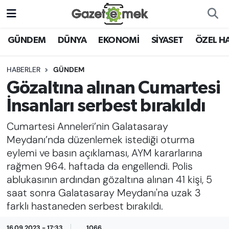
DÜNYA
Nöbetçi Eczaneler
GÜNDEM
DÜNYA
EKONOMİ
SİYASET
ÖZEL H
EKONOMİ
Hava Durumu
HABERLER
GÜNDEM
Gözaltına alınan Cumartesi
EMEK HABERLERİ
İstanbul Namaz Vakitleri
İnsanları serbest bırakıldı
YENİ MEDYADA EMEK
Trafik Durumu
Cumartesi Anneleri’nin Galatasaray
GAZETECİLİĞİNİ GELİŞTİRMEK
Meydanı’nda düzenlemek istediği oturma
Süper Lig Puan Durumu ve Fikstür
eylemi ve basın açıklaması, AYM kararlarına
FAYDALI BİLGİLER
rağmen 964. haftada da engellendi. Polis
Tüm Manşetler
ablukasının ardından gözaltına alınan 41 kişi, 5
GÜNDEM
saat sonra Galatasaray Meydanı'na uzak 3
Son Dakika Haberleri
farklı hastaneden serbest bırakıldı.
EĞİTİM
Haber Arşivi
16.09.2023 - 17:33
1066