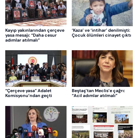
Kayıp yakınlarından çerçeve
‘Kaza’ ve ‘intihar’ denilmişti:
yasa mesajı: “Daha cesur
Çocuk ölümleri cinayet çıktı
adımlar atılmalı”
“Çerçeve yasa” Adalet
Beştaş’tan Meclis’e çağrı:
Komisyonu’ndan geçti
“Acil adımlar atılmalı”