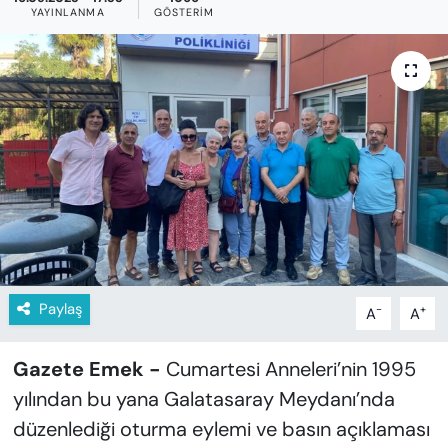
KADIN
YAYINLANMA
GÖSTERIM
SAĞLIK
SPOR
KÜLTÜR-SANAT
MAGAZİN
ÖZEL HABER
Paylaş
-
+
A
A
YAZAR KÖŞESİ
SİYASET
Gazete Emek -
Cumartesi Anneleri’nin 1995
yılından bu yana Galatasaray Meydanı’nda
VAN VE DİYARBAKIR HABERLERİ
düzenlediği oturma eylemi ve basın açıklaması