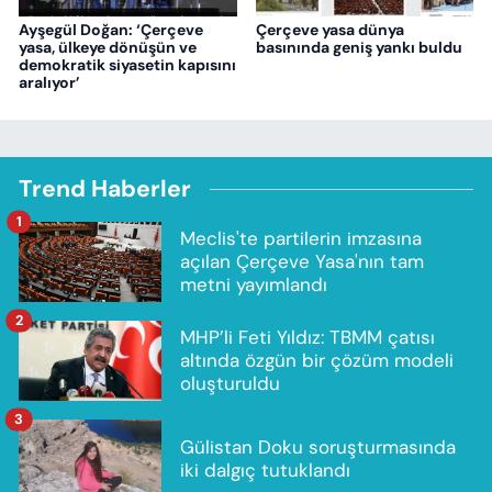
Ayşegül Doğan: ‘Çerçeve
Çerçeve yasa dünya
yasa, ülkeye dönüşün ve
basınında geniş yankı buldu
demokratik siyasetin kapısını
aralıyor’
Trend Haberler
1
Meclis'te partilerin imzasına
açılan Çerçeve Yasa'nın tam
metni yayımlandı
2
MHP’li Feti Yıldız: TBMM çatısı
altında özgün bir çözüm modeli
oluşturuldu
3
Gülistan Doku soruşturmasında
iki dalgıç tutuklandı