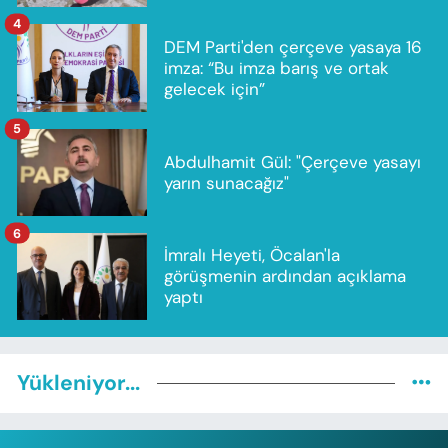
4
DEM Parti'den çerçeve yasaya 16
imza: “Bu imza barış ve ortak
gelecek için”
5
Abdulhamit Gül: "Çerçeve yasayı
yarın sunacağız"
6
İmralı Heyeti, Öcalan'la
görüşmenin ardından açıklama
yaptı
Yükleniyor...