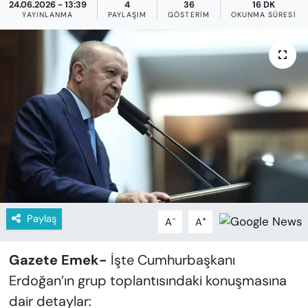
KADIN
24.06.2026 - 13:39
4
36
16 DK
YAYINLANMA
PAYLAŞIM
GÖSTERIM
OKUNMA SÜRESI
SAĞLIK
SPOR
KÜLTÜR-SANAT
MAGAZİN
ÖZEL HABER
YAZAR KÖŞESİ
Paylaş
-
+
A
A
SİYASET
Gazete Emek-
İşte Cumhurbaşkanı
Erdoğan’ın grup toplantısındaki konuşmasına
VAN VE DİYARBAKIR HABERLERİ
dair detaylar: