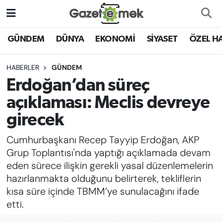
DÜNYA
Nöbetçi Eczaneler
GÜNDEM
DÜNYA
EKONOMİ
SİYASET
ÖZEL H
EKONOMİ
Hava Durumu
HABERLER
GÜNDEM
Erdoğan’dan süreç
EMEK HABERLERİ
İstanbul Namaz Vakitleri
açıklaması: Meclis devreye
YENİ MEDYADA EMEK
Trafik Durumu
girecek
GAZETECİLİĞİNİ GELİŞTİRMEK
Cumhurbaşkanı Recep Tayyip Erdoğan, AKP
Süper Lig Puan Durumu ve Fikstür
FAYDALI BİLGİLER
Grup Toplantısı'nda yaptığı açıklamada devam
Tüm Manşetler
eden sürece ilişkin gerekli yasal düzenlemelerin
GÜNDEM
hazırlanmakta olduğunu belirterek, tekliflerin
Son Dakika Haberleri
kısa süre içinde TBMM’ye sunulacağını ifade
EĞİTİM
etti.
Haber Arşivi