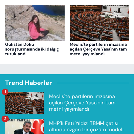
Gülistan Doku
Meclis'te partilerin imzasına
soruşturmasında iki dalgıç
açılan Çerçeve Yasa'nın tam
tutuklandı
metni yayımlandı
Trend Haberler
1
Meclis'te partilerin imzasına
açılan Çerçeve Yasa'nın tam
metni yayımlandı
2
MHP’li Feti Yıldız: TBMM çatısı
altında özgün bir çözüm modeli