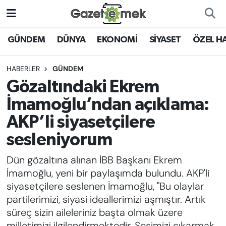
DÜNYA
Nöbetçi Eczaneler
GÜNDEM
DÜNYA
EKONOMİ
SİYASET
ÖZEL H
EKONOMİ
Hava Durumu
HABERLER
GÜNDEM
Gözaltındaki Ekrem
EMEK HABERLERİ
İstanbul Namaz Vakitleri
İmamoğlu’ndan açıklama:
YENİ MEDYADA EMEK
Trafik Durumu
AKP’li siyasetçilere
GAZETECİLİĞİNİ GELİŞTİRMEK
sesleniyorum
Süper Lig Puan Durumu ve Fikstür
FAYDALI BİLGİLER
Dün gözaltına alınan İBB Başkanı Ekrem
Tüm Manşetler
İmamoğlu, yeni bir paylaşımda bulundu. AKP'li
GÜNDEM
siyasetçilere seslenen İmamoğlu, "Bu olaylar
Son Dakika Haberleri
partilerimizi, siyasi ideallerimizi aşmıştır. Artık
EĞİTİM
süreç sizin aileleriniz başta olmak üzere
Haber Arşivi
milletimizi ilgilendirmektedir. Sesimizi çıkarmak