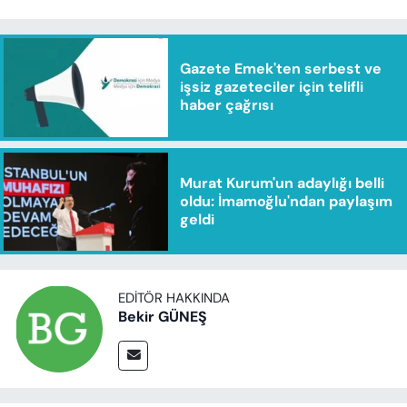
Gazete Emek'ten serbest ve
işsiz gazeteciler için telifli
haber çağrısı
Murat Kurum'un adaylığı belli
oldu: İmamoğlu'ndan paylaşım
geldi
EDITÖR HAKKINDA
Bekir GÜNEŞ