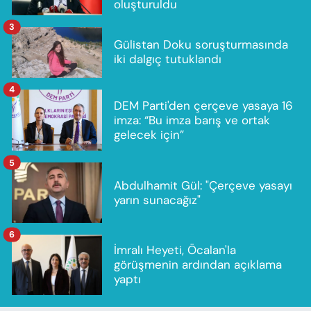
oluşturuldu
3
Gülistan Doku soruşturmasında
iki dalgıç tutuklandı
4
DEM Parti'den çerçeve yasaya 16
imza: “Bu imza barış ve ortak
gelecek için”
5
Abdulhamit Gül: "Çerçeve yasayı
yarın sunacağız"
6
İmralı Heyeti, Öcalan'la
görüşmenin ardından açıklama
yaptı