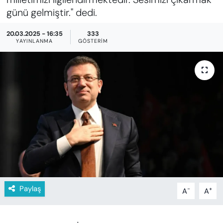
KADIN
günü gelmiştir." dedi.
SAĞLIK
20.03.2025 - 16:35
333
YAYINLANMA
GÖSTERIM
SPOR
KÜLTÜR-SANAT
MAGAZİN
ÖZEL HABER
YAZAR KÖŞESİ
SİYASET
Paylaş
-
+
A
A
VAN VE DİYARBAKIR HABERLERİ