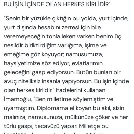
BU İŞİN İÇİNDE OLAN HERKES KİRLİDİR"
"Senin bir yüzükle çıktığın bu yolda, yurt içinde,
yurt dışında hesabını zerresi için bile
veremeyeceğin tonla leken varken benim üç
nesildir biriktirdiğim varlığıma, işime ve
emeğime göz koyuyor; namusumuza,
haysiyetimize söz ediyor, evlatlarımın
geleceğini gasp ediyorsun. Bütün bunları bir
avuç niteliksiz insanla yapıyorsun. Bu işin içinde
olan herkes kirlidir." ifadelerini kullanan
İmamoğlu, "Ben milletime söylemiştim ve
uyarmıştım. Diplomama el koyan bu akıl, sizin
malınıza, namusunuza, mülkünüze çöker ve her
türlü gaspı, tecavüzü yapar. Milletçe bu