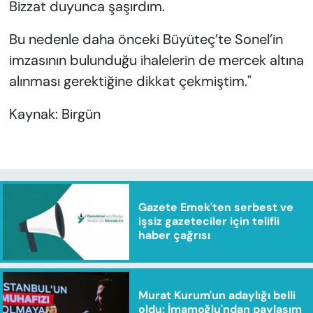
Bizzat duyunca şaşırdım.
Bu nedenle daha önceki Büyüteç’te Sonel’in
imzasının bulunduğu ihalelerin de mercek altına
alınması gerektiğine dikkat çekmiştim."
Kaynak: Birgün
Gazete Emek'ten serbest ve
işsiz gazeteciler için telifli
haber çağrısı
Murat Kurum'un adaylığı belli
oldu: İmamoğlu'ndan paylaşım