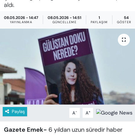
KADIN
aldı.
SAĞLIK
08.05.2026 - 14:47
08.05.2026 - 14:51
1
54
YAYINLANMA
GÜNCELLEME
PAYLAŞIM
GÖSTERI
SPOR
KÜLTÜR-SANAT
MAGAZİN
ÖZEL HABER
YAZAR KÖŞESİ
SİYASET
Paylaş
-
+
A
A
VAN VE DİYARBAKIR HABERLERİ
Gazete Emek-
6 yıldan uzun süredir haber