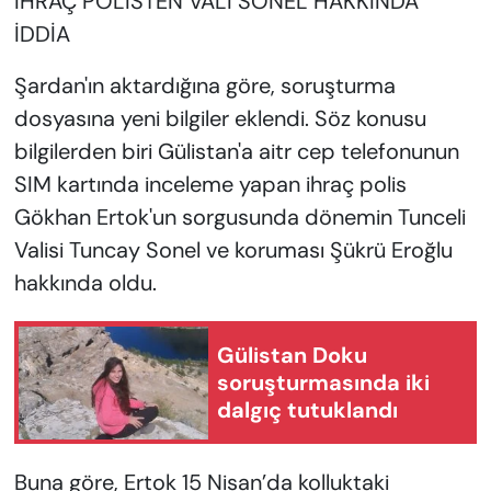
İHRAÇ POLİSTEN VALİ SONEL HAKKINDA
İDDİA
Şardan'ın aktardığına göre, soruşturma
dosyasına yeni bilgiler eklendi. Söz konusu
bilgilerden biri Gülistan'a aitr cep telefonunun
SIM kartında inceleme yapan ihraç polis
Gökhan Ertok'un sorgusunda dönemin Tunceli
Valisi Tuncay Sonel ve koruması Şükrü Eroğlu
hakkında oldu.
Gülistan Doku
soruşturmasında iki
dalgıç tutuklandı
Buna göre, Ertok 15 Nisan’da kolluktaki