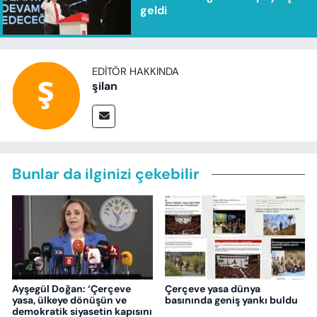
geldi
EDITÖR HAKKINDA
şilan
Bunlar da ilginizi çekebilir
Ayşegül Doğan: ‘Çerçeve
Çerçeve yasa dünya
yasa, ülkeye dönüşün ve
basınında geniş yankı buldu
demokratik siyasetin kapısını