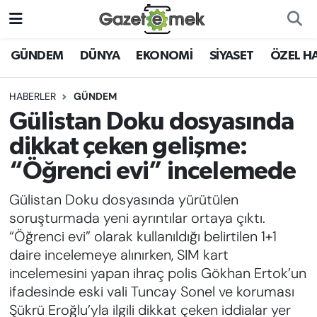
DÜNYA
Nöbetçi Eczaneler
GÜNDEM
DÜNYA
EKONOMİ
SİYASET
ÖZEL H
EKONOMİ
Hava Durumu
HABERLER
GÜNDEM
Gülistan Doku dosyasında
EMEK HABERLERİ
İstanbul Namaz Vakitleri
dikkat çeken gelişme:
YENİ MEDYADA EMEK
Trafik Durumu
“Öğrenci evi” incelemede
GAZETECİLİĞİNİ GELİŞTİRMEK
Gülistan Doku dosyasında yürütülen
Süper Lig Puan Durumu ve Fikstür
FAYDALI BİLGİLER
soruşturmada yeni ayrıntılar ortaya çıktı.
Tüm Manşetler
“Öğrenci evi” olarak kullanıldığı belirtilen 1+1
GÜNDEM
daire incelemeye alınırken, SIM kart
Son Dakika Haberleri
incelemesini yapan ihraç polis Gökhan Ertok’un
EĞİTİM
ifadesinde eski vali Tuncay Sonel ve koruması
Haber Arşivi
Şükrü Eroğlu’yla ilgili dikkat çeken iddialar yer