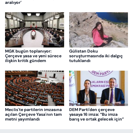
aralıyor’
MGK bugün toplanıyor:
Gülistan Doku
Çerçeve yasa ve yeni sürece
soruşturmasında iki dalgıç
ilişkin kritik gündem
tutuklandı
Meclis'te partilerin imzasına
DEM Parti'den çerçeve
açılan Çerçeve Yasa'nın tam
yasaya 16 imza: “Bu imza
metni yayımlandı
barış ve ortak gelecek için”