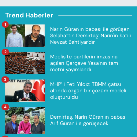
Trend Haberler
1
Narin Güran'ın babası ile görüşen
Selahattin Demirtaş: Narin'in katili
Nevzat Bahtiyar'dır
2
Meclis'te partilerin imzasına
açılan Çerçeve Yasa'nın tam
metni yayımlandı
3
MHP’li Feti Yıldız: TBMM çatısı
altında özgün bir çözüm modeli
oluşturuldu
4
Demirtaş, Narin Güran’ın babası
Arif Güran ile görüşecek