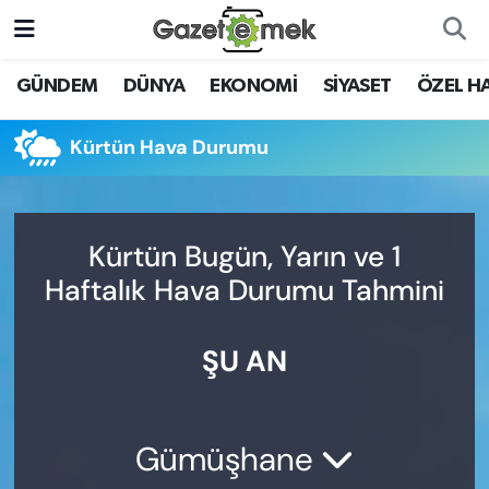
DÜNYA
Nöbetçi Eczaneler
GÜNDEM
DÜNYA
EKONOMİ
SİYASET
ÖZEL H
EKONOMİ
Hava Durumu
Kürtün Hava Durumu
EMEK HABERLERİ
İstanbul Namaz Vakitleri
YENİ MEDYADA EMEK
Trafik Durumu
Kürtün Bugün, Yarın ve 1
GAZETECİLİĞİNİ GELİŞTİRMEK
Haftalık Hava Durumu Tahmini
Süper Lig Puan Durumu ve Fikstür
FAYDALI BİLGİLER
ŞU AN
Tüm Manşetler
GÜNDEM
Son Dakika Haberleri
EĞİTİM
Gümüşhane
Haber Arşivi