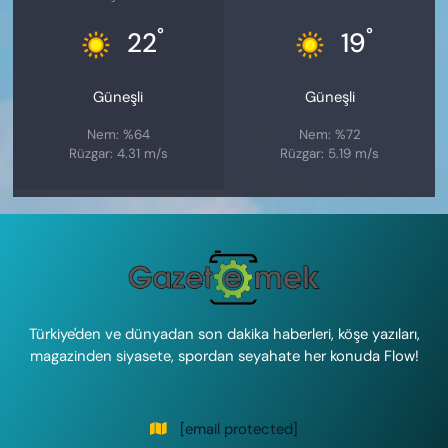
°
°
22
19
Güneşli
Güneşli
Nem: %64
Nem: %72
Rüzgar: 4.31 m/s
Rüzgar: 5.19 m/s
Türkiye'den ve dünyadan son dakika haberleri, köşe yazıları,
magazinden siyasete, spordan seyahate her konuda Flow!
[email protected]