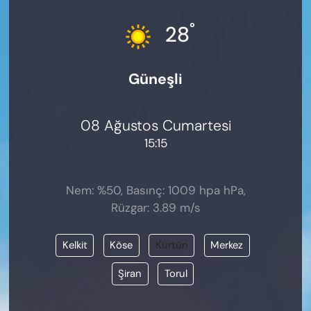
KADIN
°
28
SAĞLIK
Güneşli
SPOR
KÜLTÜR-SANAT
08 Ağustos Cumartesi
15:15
MAGAZİN
ÖZEL HABER
Nem: %50, Basınç: 1009 hpa hPa,
Rüzgar: 3.89 m/s
YAZAR KÖŞESİ
Kelkit
Köse
Kürtün
Merkez
SİYASET
Şiran
Torul
VAN VE DİYARBAKIR HABERLERİ