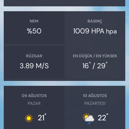
NEM
BASINÇ
%50
1009 HPA
hpa
RÜZGAR
EN DÜŞÜK / EN YÜKSEK
°
°
3.89 M/S
16
/ 29
09 AĞUSTOS
10 AĞUSTOS
PAZAR
PAZARTESI
°
°
21
22