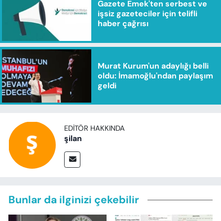
Gazete Emek'ten serbest ve
işsiz gazeteciler için telifli
haber çağrısı
Murat Kurum'un adaylığı belli
oldu: İmamoğlu'ndan paylaşım
geldi
EDITÖR HAKKINDA
şilan
Bunlar da ilginizi çekebilir