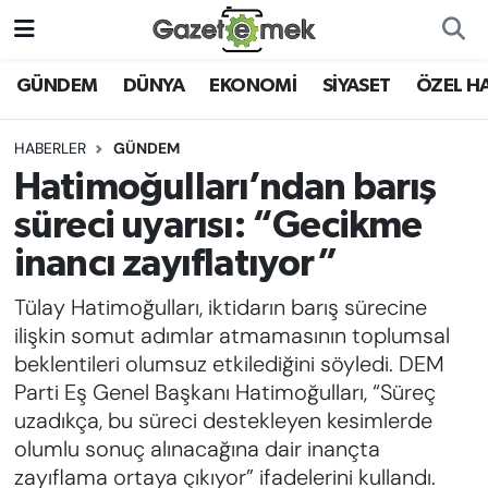
DÜNYA
Nöbetçi Eczaneler
GÜNDEM
DÜNYA
EKONOMİ
SİYASET
ÖZEL H
EKONOMİ
Hava Durumu
HABERLER
GÜNDEM
Hatimoğulları’ndan barış
EMEK HABERLERİ
İstanbul Namaz Vakitleri
süreci uyarısı: “Gecikme
YENİ MEDYADA EMEK
Trafik Durumu
inancı zayıflatıyor”
GAZETECİLİĞİNİ GELİŞTİRMEK
Tülay Hatimoğulları, iktidarın barış sürecine
Süper Lig Puan Durumu ve Fikstür
FAYDALI BİLGİLER
ilişkin somut adımlar atmamasının toplumsal
Tüm Manşetler
beklentileri olumsuz etkilediğini söyledi. DEM
GÜNDEM
Parti Eş Genel Başkanı Hatimoğulları, “Süreç
Son Dakika Haberleri
uzadıkça, bu süreci destekleyen kesimlerde
EĞİTİM
olumlu sonuç alınacağına dair inançta
Haber Arşivi
zayıflama ortaya çıkıyor” ifadelerini kullandı.