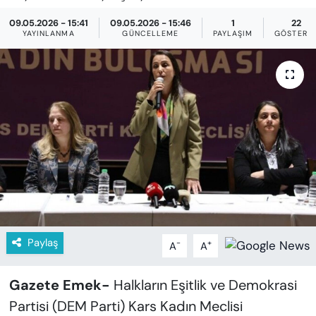
KADIN
09.05.2026 - 15:41
09.05.2026 - 15:46
1
22
YAYINLANMA
GÜNCELLEME
PAYLAŞIM
GÖSTERI
SAĞLIK
SPOR
KÜLTÜR-SANAT
MAGAZİN
ÖZEL HABER
YAZAR KÖŞESİ
Paylaş
-
+
A
A
SİYASET
Gazete Emek-
Halkların Eşitlik ve Demokrasi
VAN VE DİYARBAKIR HABERLERİ
Partisi (DEM Parti) Kars Kadın Meclisi