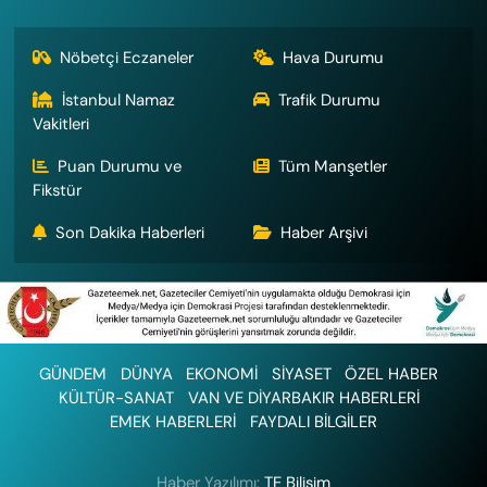
Nöbetçi Eczaneler
Hava Durumu
İstanbul Namaz
Trafik Durumu
Vakitleri
Puan Durumu ve
Tüm Manşetler
Fikstür
Son Dakika Haberleri
Haber Arşivi
GÜNDEM
DÜNYA
EKONOMİ
SİYASET
ÖZEL HABER
KÜLTÜR-SANAT
VAN VE DİYARBAKIR HABERLERİ
EMEK HABERLERİ
FAYDALI BİLGİLER
Haber Yazılımı:
TE Bilişim