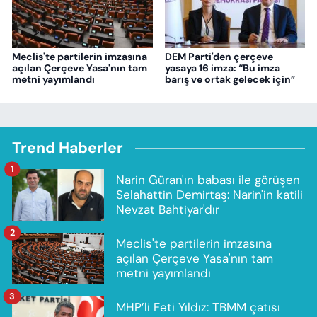
Meclis'te partilerin imzasına
DEM Parti'den çerçeve
açılan Çerçeve Yasa'nın tam
yasaya 16 imza: “Bu imza
metni yayımlandı
barış ve ortak gelecek için”
Trend Haberler
1
Narin Güran'ın babası ile görüşen
Selahattin Demirtaş: Narin'in katili
Nevzat Bahtiyar'dır
2
Meclis'te partilerin imzasına
açılan Çerçeve Yasa'nın tam
metni yayımlandı
3
MHP’li Feti Yıldız: TBMM çatısı