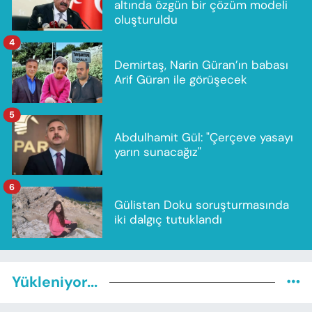
altında özgün bir çözüm modeli
oluşturuldu
4
Demirtaş, Narin Güran’ın babası
Arif Güran ile görüşecek
5
Abdulhamit Gül: "Çerçeve yasayı
yarın sunacağız"
6
Gülistan Doku soruşturmasında
iki dalgıç tutuklandı
Yükleniyor...