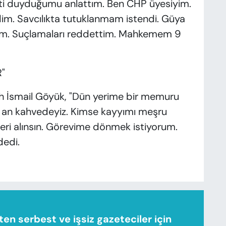
ati duyduğumu anlattım. Ben CHP üyesiyim.
dim. Savcılıkta tutuklanmam istendi. Güya
ım. Suçlamaları reddettim. Mahkemem 9
"
ah İsmail Göyük, "Dün yerime bir memuru
şu an kahvedeyiz. Kimse kayyımı meşru
ri alınsın. Görevime dönmek istiyorum.
dedi.
n serbest ve işsiz gazeteciler için