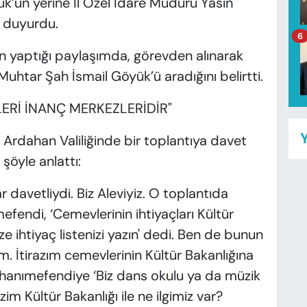
k’ün yerine İl Özel İdare Müdürü Yasin
ı duyurdu.
6
 yaptığı paylaşımda, görevden alınarak
uhtar Şah İsmail Göyük’ü aradığını belirtti.
LERİ İNANÇ MERKEZLERİDİR"
Y
Ardahan Valiliğinde bir toplantıya davet
 şöyle anlattı:
avetliydi. Biz Aleviyiz. O toplantıda
mefendi, ‘Cemevlerinin ihtiyaçları Kültür
ze ihtiyaç listenizi yazın' dedi. Ben de bunun
m. İtirazım cemevlerinin Kültür Bakanlığına
hanımefendiye ‘Biz dans okulu ya da müzik
im Kültür Bakanlığı ile ne ilgimiz var?