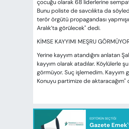
çocuğu olarak 68 liderlerine semp
Bunu poliste de savcılıkta da söyle
terör örgütü propagandası yapmış
Aralık’ta görülecek" dedi.
KİMSE KAYYIMI MEŞRU GÖRMÜYOR
Yerine kayyım atandığını anlatan Ş
kayyım olarak atadılar. Köylülerle 
görmüyor. Suç işlemedim. Kayyım ge
Konuyu partimize de aktaracağım" 
EDITÖRÜN SEÇTIĞI
Gazete Emek'te