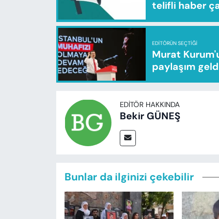
telifli haber ç
EDITÖRÜN SEÇTIĞI
Murat Kurum'u
paylaşım geld
EDITÖR HAKKINDA
Bekir GÜNEŞ
Bunlar da ilginizi çekebilir