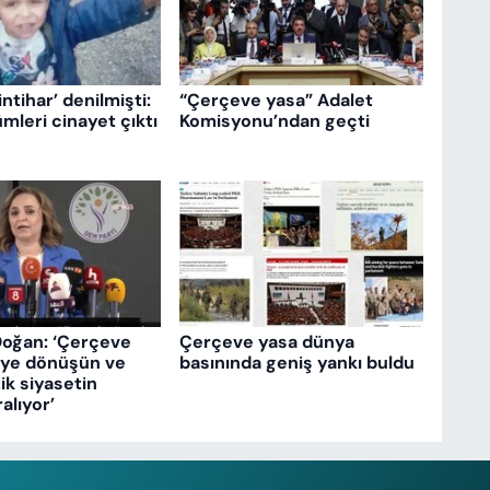
intihar’ denilmişti:
“Çerçeve yasa” Adalet
mleri cinayet çıktı
Komisyonu’ndan geçti
Doğan: ‘Çerçeve
Çerçeve yasa dünya
eye dönüşün ve
basınında geniş yankı buldu
k siyasetin
ralıyor’