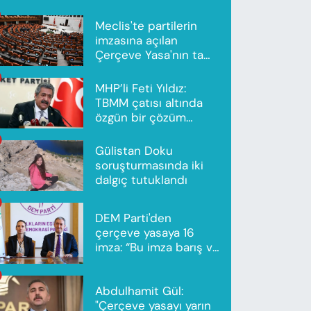
Meclis'te partilerin
imzasına açılan
Çerçeve Yasa'nın tam
metni yayımlandı
MHP’li Feti Yıldız:
TBMM çatısı altında
özgün bir çözüm
modeli oluşturuldu
Gülistan Doku
soruşturmasında iki
dalgıç tutuklandı
DEM Parti'den
çerçeve yasaya 16
imza: “Bu imza barış ve
ortak gelecek için”
Abdulhamit Gül:
"Çerçeve yasayı yarın