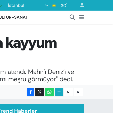
°
İstanbul
30
8
2
ÜLTÜR-SANAT
8
3
da kayyum
4
5
atandı. Mahir’i Deniz’i ve
yımı meşru görmüyor" dedi.
-
+
A
A
Trend Haberler