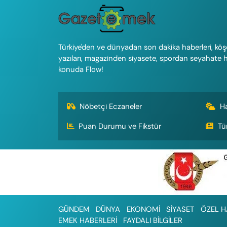
Türkiye'den ve dünyadan son dakika haberleri, köş
yazıları, magazinden siyasete, spordan seyahate 
konuda Flow!
Nöbetçi Eczaneler
H
Puan Durumu ve Fikstür
Tü
GÜNDEM
DÜNYA
EKONOMİ
SİYASET
ÖZEL H
EMEK HABERLERİ
FAYDALI BİLGİLER