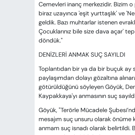
Cemevleri inanç merkezidir. Bizim o
biraz uzayınca 'eşit yurttaşlık' ve '
geldik. Bazı muhtarlar istenen evrakl
Çocuklarınız bile size dava açar' tep
döndük."
DENİZLERİ ANMAK SUÇ SAYILDI
Toplantıdan bir ya da bir buçuk ay
paylaşımdan dolayı gözaltına alına
götürüldüğünü söyleyen Göyük, Den
Kaypakkaya'yı anmasının suç sayıldığ
Göyük, "Terörle Mücadele Şubesi’nde 
mesajım suç unsuru olarak önüme ko
anmam suç isnadı olarak belirtildi. B