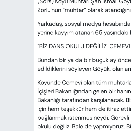
(Sors) Köyü Muhtarı Şah İsmail Göyü
Zorlu'nun “muhtar” olarak atandığın
Yarkadaş, sosyal medya hesabından
yerine kayyım atanan 65 yaşındaki M
"BİZ DANS OKULU DEĞİLİZ, CEMEV
Bundan bir ya da bir buçuk ay önce 
edildiklerini söyleyen Göyük, olanları
Köyünde Cemevi olan tüm muhtarlar d
İçişleri Bakanlığından gelen bir hanı
Bakanlığı tarafından karşılanacak. Bi
için hem teşekkür hem de itiraz etti
bağlanmak istenmesineydi. Görevli 
okulu değiliz. Bale de yapmıyoruz. Biz