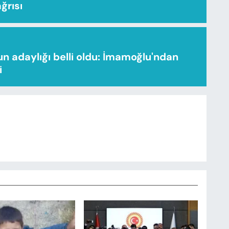
ağrısı
n adaylığı belli oldu: İmamoğlu'ndan
i