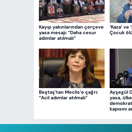
Kayıp yakınlarından çerçeve
‘Kaza’ ve ‘
yasa mesajı: “Daha cesur
Çocuk ölü
adımlar atılmalı”
Beştaş’tan Meclis’e çağrı:
Ayşegül 
“Acil adımlar atılmalı”
yasa, ülk
demokrati
kapısını a