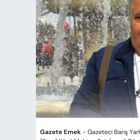
KADIN
SAĞLIK
SPOR
KÜLTÜR-SANAT
MAGAZİN
ÖZEL HABER
YAZAR KÖŞESİ
SİYASET
VAN VE DİYARBAKIR HABERLERİ
Gazete Emek
- Gazeteci Barış Ya