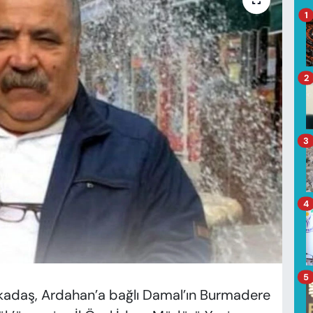
1
2
3
4
5
rkadaş, Ardahan’a bağlı Damal’ın Burmadere