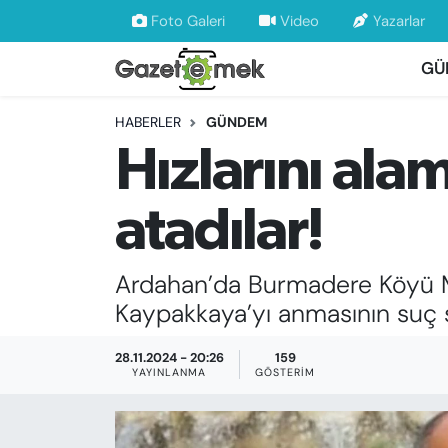
Foto Galeri
Video
Yazarlar
GÜ
DÜNYA
Nöbetçi Eczaneler
HABERLER
GÜNDEM
EKONOMİ
Hava Durumu
Hızlarını al
EMEK HABERLERİ
İstanbul Namaz Vakitleri
atadılar!
YENİ MEDYADA EMEK GAZETECİLİĞİNİ
Trafik Durumu
GELİŞTİRMEK
Ardahan’da Burmadere Köyü Muh
Süper Lig Puan Durumu ve Fikstür
FAYDALI BİLGİLER
Kaypakkaya’yı anmasının suç 
Tüm Manşetler
GÜNDEM
28.11.2024 - 20:26
159
YAYINLANMA
GÖSTERIM
Son Dakika Haberleri
EĞİTİM
Haber Arşivi