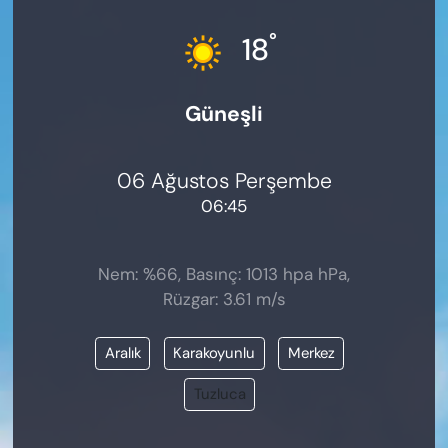
KADIN
°
18
SAĞLIK
Güneşli
SPOR
KÜLTÜR-SANAT
06 Ağustos Perşembe
06:45
MAGAZİN
ÖZEL HABER
Nem: %66, Basınç: 1013 hpa hPa,
Rüzgar: 3.61 m/s
YAZAR KÖŞESİ
Aralık
Karakoyunlu
Merkez
SİYASET
Tuzluca
VAN VE DİYARBAKIR HABERLERİ