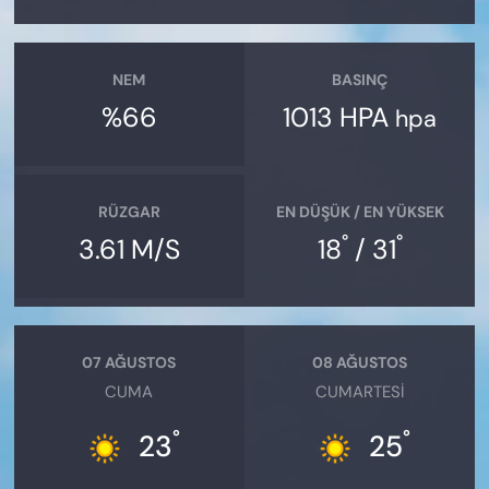
NEM
BASINÇ
%66
1013 HPA
hpa
RÜZGAR
EN DÜŞÜK / EN YÜKSEK
°
°
3.61 M/S
18
/ 31
07 AĞUSTOS
08 AĞUSTOS
CUMA
CUMARTESI
°
°
23
25