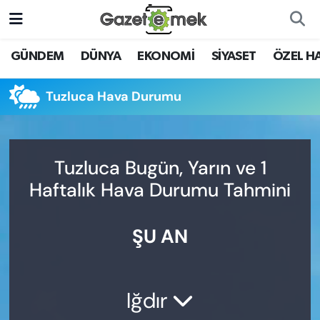
DÜNYA
Nöbetçi Eczaneler
GÜNDEM
DÜNYA
EKONOMİ
SİYASET
ÖZEL H
EKONOMİ
Hava Durumu
Tuzluca Hava Durumu
EMEK HABERLERİ
İstanbul Namaz Vakitleri
YENİ MEDYADA EMEK
Trafik Durumu
Tuzluca Bugün, Yarın ve 1
GAZETECİLİĞİNİ GELİŞTİRMEK
Haftalık Hava Durumu Tahmini
Süper Lig Puan Durumu ve Fikstür
FAYDALI BİLGİLER
ŞU AN
Tüm Manşetler
GÜNDEM
Son Dakika Haberleri
EĞİTİM
Iğdır
Haber Arşivi