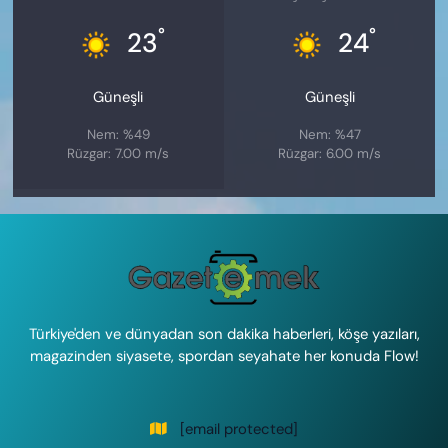
°
°
23
24
Güneşli
Güneşli
Nem: %49
Nem: %47
Rüzgar: 7.00 m/s
Rüzgar: 6.00 m/s
Türkiye'den ve dünyadan son dakika haberleri, köşe yazıları,
magazinden siyasete, spordan seyahate her konuda Flow!
[email protected]