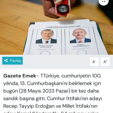
KADIN
SAĞLIK
SPOR
KÜLTÜR-SANAT
MAGAZİN
Paylaş
-
+
A
A
ÖZEL HABER
Gazete Emek
- TTürkiye, cumhuriyetin 100.
YAZAR KÖŞESİ
yılında, 13. Cumhurbaşkanı'nı belirlemek için
bugün (28 Mayıs 2023 Pazar) bir kez daha
SİYASET
sandık başına gitti. Cumhur İttifakı'nın adayı
VAN VE DİYARBAKIR HABERLERİ
Recep Tayyip Erdoğan ve Millet İttifakı'nın