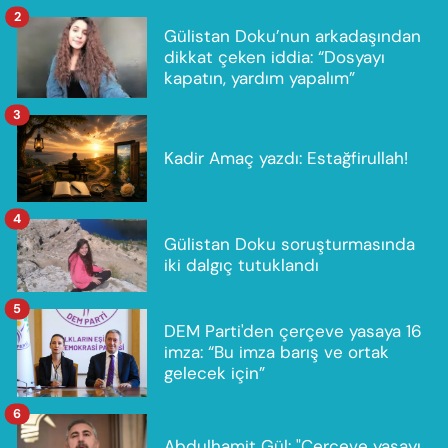
2
Gülistan Doku’nun arkadaşından
dikkat çeken iddia: “Dosyayı
kapatın, yardım yapalım”
3
Kadir Amaç yazdı: Estağfirullah!
4
Gülistan Doku soruşturmasında
iki dalgıç tutuklandı
5
DEM Parti'den çerçeve yasaya 16
imza: “Bu imza barış ve ortak
gelecek için”
6
Abdulhamit Gül: "Çerçeve yasayı