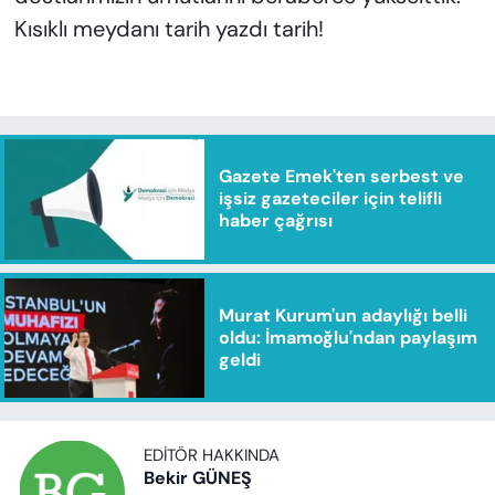
Kısıklı meydanı tarih yazdı tarih!
Gazete Emek'ten serbest ve
işsiz gazeteciler için telifli
haber çağrısı
Murat Kurum'un adaylığı belli
oldu: İmamoğlu'ndan paylaşım
geldi
EDITÖR HAKKINDA
Bekir GÜNEŞ