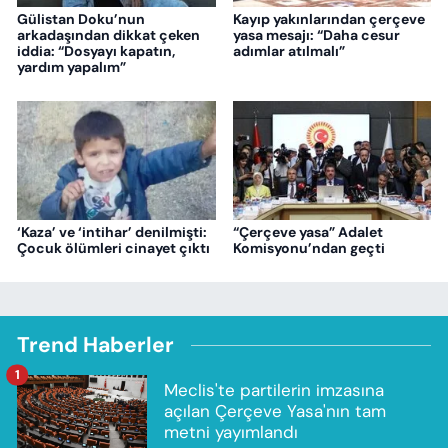
Gülistan Doku’nun
Kayıp yakınlarından çerçeve
arkadaşından dikkat çeken
yasa mesajı: “Daha cesur
iddia: “Dosyayı kapatın,
adımlar atılmalı”
yardım yapalım”
‘Kaza’ ve ‘intihar’ denilmişti:
“Çerçeve yasa” Adalet
Çocuk ölümleri cinayet çıktı
Komisyonu’ndan geçti
Trend Haberler
1
Meclis'te partilerin imzasına
açılan Çerçeve Yasa'nın tam
metni yayımlandı