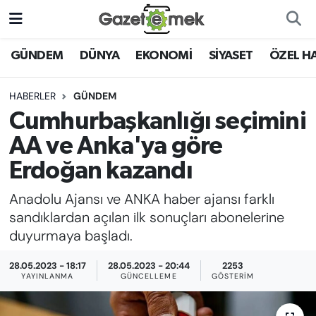
DÜNYA
Nöbetçi Eczaneler
GÜNDEM
DÜNYA
EKONOMİ
SİYASET
ÖZEL H
EKONOMİ
Hava Durumu
HABERLER
GÜNDEM
Cumhurbaşkanlığı seçimini
EMEK HABERLERİ
İstanbul Namaz Vakitleri
AA ve Anka'ya göre
YENİ MEDYADA EMEK
Trafik Durumu
Erdoğan kazandı
GAZETECİLİĞİNİ GELİŞTİRMEK
Anadolu Ajansı ve ANKA haber ajansı farklı
Süper Lig Puan Durumu ve Fikstür
FAYDALI BİLGİLER
sandıklardan açılan ilk sonuçları abonelerine
Tüm Manşetler
duyurmaya başladı.
GÜNDEM
28.05.2023 - 18:17
28.05.2023 - 20:44
2253
Son Dakika Haberleri
YAYINLANMA
GÜNCELLEME
GÖSTERIM
EĞİTİM
Haber Arşivi