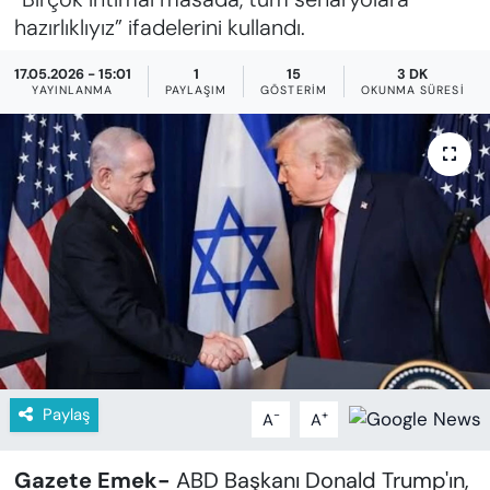
KADIN
hazırlıklıyız” ifadelerini kullandı.
SAĞLIK
17.05.2026 - 15:01
1
15
3 DK
YAYINLANMA
PAYLAŞIM
GÖSTERIM
OKUNMA SÜRESI
SPOR
KÜLTÜR-SANAT
MAGAZİN
ÖZEL HABER
YAZAR KÖŞESİ
SİYASET
Paylaş
-
+
A
A
VAN VE DİYARBAKIR HABERLERİ
Gazete Emek-
ABD Başkanı Donald Trump'ın,