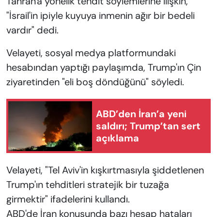
Tahran'a yönelik tehdit söylemlerine ilişkin,
"İsrail'in ipiyle kuyuya inmenin ağır bir bedeli
vardır" dedi.
Velayeti, sosyal medya platformundaki
hesabından yaptığı paylaşımda, Trump'ın Çin
ziyaretinden "eli boş döndüğünü" söyledi.
ABD’den İran’a yeni
saldırı; Trump’tan sert
açıklama
Velayeti, "Tel Aviv'in kışkırtmasıyla şiddetlenen
Trump'ın tehditleri stratejik bir tuzağa
girmektir" ifadelerini kullandı.
ABD'de İran konusunda bazı hesap hataları