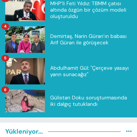
MHP’li Feti Yıldız: TBMM çatısı
altında özgün bir çözüm modeli
oluşturuldu
4
Demirtaş, Narin Güran’ın babası
Arif Güran ile görüşecek
5
Abdulhamit Gül: "Çerçeve yasayı
yarın sunacağız"
6
Gülistan Doku soruşturmasında
iki dalgıç tutuklandı
Yükleniyor...