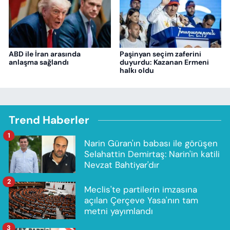
ABD ile İran arasında
Paşinyan seçim zaferini
anlaşma sağlandı
duyurdu: Kazanan Ermeni
halkı oldu
Trend Haberler
1
Narin Güran'ın babası ile görüşen
Selahattin Demirtaş: Narin'in katili
Nevzat Bahtiyar'dır
2
Meclis'te partilerin imzasına
açılan Çerçeve Yasa'nın tam
metni yayımlandı
3