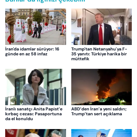
İran'da idamlar sürüyor: 16
Trump'tan Netanyahu'ya F-
günde en az 58 infaz
35 yanıtı: Türkiye harika bir
müttefik
İranlı sanatçı Anita Papist’e
ABD’den İran’a yeni saldırı;
kırbaç cezası: Pasaportuna
Trump’tan sert açıklama
da el konuldu