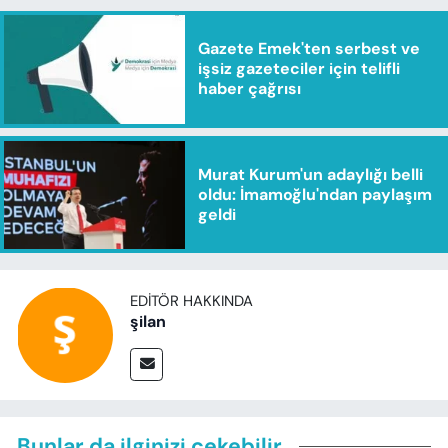
Gazete Emek'ten serbest ve
işsiz gazeteciler için telifli
haber çağrısı
Murat Kurum'un adaylığı belli
oldu: İmamoğlu'ndan paylaşım
geldi
EDITÖR HAKKINDA
şilan
Bunlar da ilginizi çekebilir