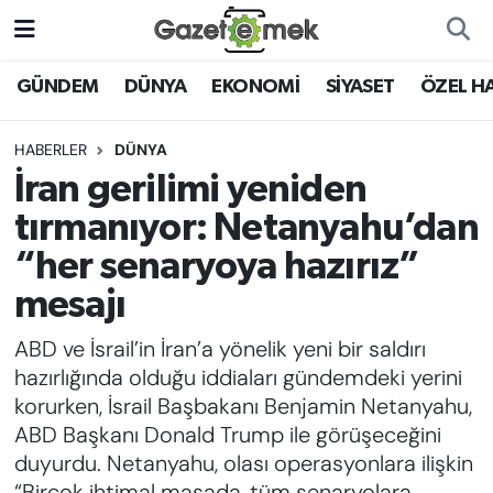
DÜNYA
Nöbetçi Eczaneler
GÜNDEM
DÜNYA
EKONOMİ
SİYASET
ÖZEL H
EKONOMİ
Hava Durumu
HABERLER
DÜNYA
İran gerilimi yeniden
EMEK HABERLERİ
İstanbul Namaz Vakitleri
tırmanıyor: Netanyahu’dan
YENİ MEDYADA EMEK
Trafik Durumu
“her senaryoya hazırız”
GAZETECİLİĞİNİ GELİŞTİRMEK
mesajı
Süper Lig Puan Durumu ve Fikstür
FAYDALI BİLGİLER
ABD ve İsrail’in İran’a yönelik yeni bir saldırı
Tüm Manşetler
hazırlığında olduğu iddiaları gündemdeki yerini
GÜNDEM
korurken, İsrail Başbakanı Benjamin Netanyahu,
Son Dakika Haberleri
ABD Başkanı Donald Trump ile görüşeceğini
EĞİTİM
duyurdu. Netanyahu, olası operasyonlara ilişkin
Haber Arşivi
“Birçok ihtimal masada, tüm senaryolara